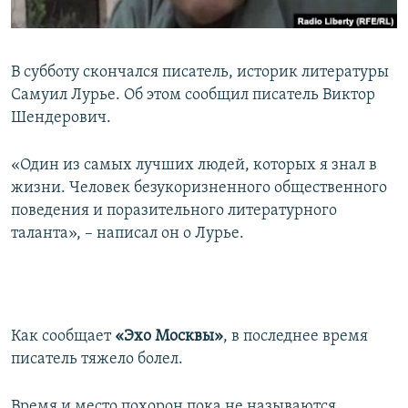
ПРИСОЕДИНЯЙТЕСЬ!
ПОБЕДИТЕЛЕЙ НЕ СУДЯТ?
КРЫМ.НЕПОКОРЕННЫЙ
В субботу скончался писатель, историк литературы
ELIFBE
Самуил Лурье. Об этом сообщил писатель Виктор
УКРАИНСКАЯ ПРОБЛЕМА КРЫМА
Шендерович.
Все сайты RFE/RL
«Один из самых лучших людей, которых я знал в
жизни. Человек безукоризненного общественного
поведения и поразительного литературного
таланта», – написал он о Лурье.
Как сообщает
«Эхо Москвы»
, в последнее время
писатель тяжело болел.
Время и место похорон пока не называются.