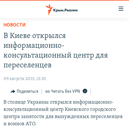
Доступность
ссылки
Вернуться
НОВОСТИ
к
НОВОСТИ
В Киеве открылся
основному
СПЕЦПРОЕКТЫ
содержанию
информационно-
ВОДА
Вернутся
ГРУЗ 200
консультационный центр для
к
ИСТОРИЯ
КАРТА ВОЕННЫХ ОБЪЕКТОВ КРЫМА
переселенцев
главной
ЕЩЕ
11 ЛЕТ ОККУПАЦИИ КРЫМА. 11 ИСТОРИЙ СОПРОТИВЛЕНИЯ
навигации
09 августа 2015, 13:35
Вернутся
РАДІО СВОБОДА
ИНТЕРАКТИВ
к
Поделиться
Читать без VPN
КАК ОБОЙТИ БЛОКИРОВКУ
ИНФОГРАФИКА
поиску
В столице Украины открылся информационно-
ТЕЛЕПРОЕКТ КРЫМ.РЕАЛИИ
Українською
консультационный центр Киевского городского
СОВЕТЫ ПРАВОЗАЩИТНИКОВ
центра занятости для вынужденных переселенцев
Qırımtatar
и воинов АТО.
ПРОПАВШИЕ БЕЗ ВЕСТИ