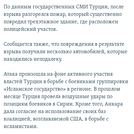
ПРИСОЕДИНЯЙТЕСЬ!
ПОБЕДИТЕЛЕЙ НЕ СУДЯТ?
По данным государственных СМИ Турции, после
взрыва разгорелся пожар, который существенно
КРЫМ.НЕПОКОРЕННЫЙ
повредил трехэтажное здание, где расположен
ELIFBE
полицейский участок.
УКРАИНСКАЯ ПРОБЛЕМА КРЫМА
Сообщается также, что повреждения в результате
Все сайты RFE/RL
взрыва получили несколько автомобилей, которые
находились неподалеку.
Атака произошла на фоне активного участия
властей Турции в борьбе с боевиками группировки
«Исламское государство» в регионе. В прошлом
месяце Турция провела воздушные удары по
позициям боевиков в Сирии. Кроме того, Анкара
дала согласие на использование своих баз
коалицией, возглавляемой США, в борьбе с
исламистами.