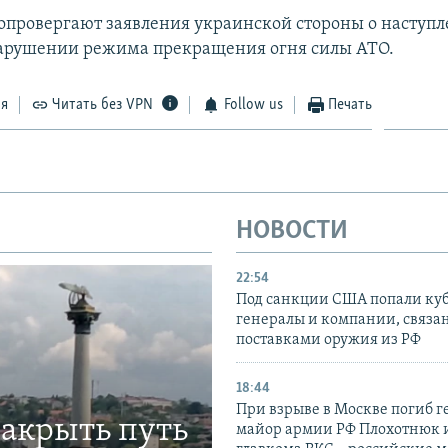
опровергают заявления украинской стороны о наступл
арушении режима прекращения огня силы АТО.
ся
Читать без VPN
Follow us
Печать
НОВОСТИ
22:54
Под санкции США попали ку
генералы и компании, связа
поставками оружия из РФ
18:44
При взрыве в Москве погиб г
закрыть путь
майор армии РФ Плохотнюк и