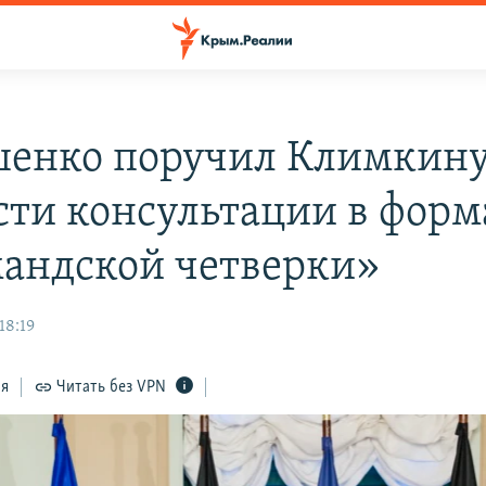
енко поручил Климкин
сти консультации в форм
андской четверки»
18:19
ся
Читать без VPN