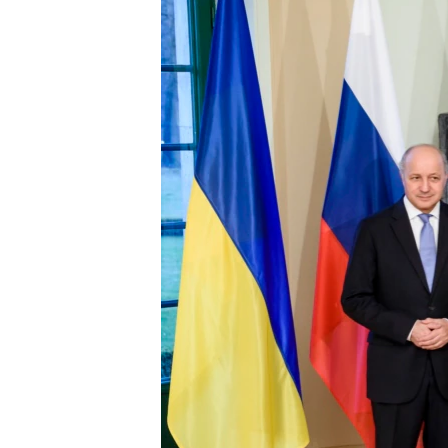
ПОБЕДИТЕЛЕЙ НЕ СУДЯТ?
КРЫМ.НЕПОКОРЕННЫЙ
ELIFBE
УКРАИНСКАЯ ПРОБЛЕМА КРЫМА