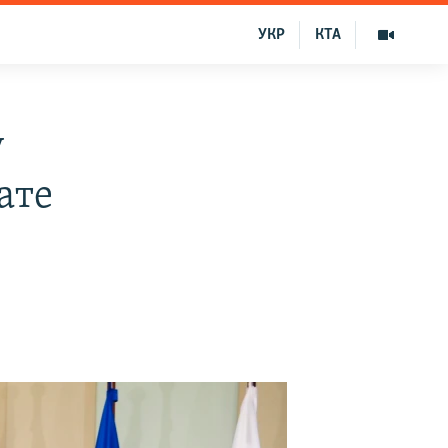
УКР
КТА
у
ате