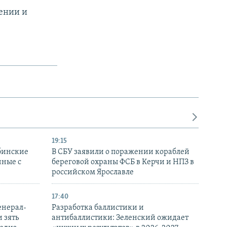
ении и
19:15
бинские
В СБУ заявили о поражении кораблей
нные с
береговой охраны ФСБ в Керчи и НПЗ в
российском Ярославле
17:40
енерал-
Разработка баллистики и
 зять
антибаллистики: Зеленский ожидает