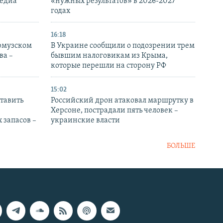
медиа
«нужных результатов» в 2026-2027
годах
16:18
Ормузском
В Украине сообщили о подозрении трем
ва –
бывшим налоговикам из Крыма,
которые перешли на сторону РФ
15:02
тавить
Российский дрон атаковал маршрутку в
Херсоне, пострадали пять человек –
 запасов –
украинские власти
БОЛЬШЕ