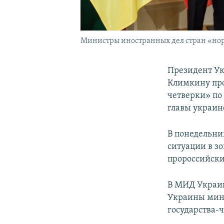
Министры иностранных дел стран «но
Президент Ук
Климкину про
четверки» по
главы украинс
В понедельни
ситуации в з
пророссийск
В МИД Украин
Украины минс
государства-