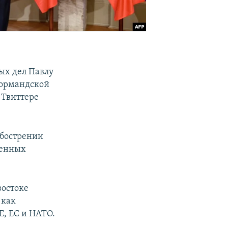
ых дел Павлу
нормандской
 Твиттере
обострении
шенных
востоке
 как
Е, ЕС и НАТО.