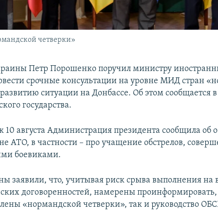
рмандской четверки»
раины Петр Порошенко поручил министру иностранн
вести срочные консультации на уровне МИД стран «
 развитию ситуации на Донбассе. Об этом сообщается в
кого государства.
к 10 августа Администрация президента сообщила об 
оне АТО, в частности – про учащение обстрелов, совер
ими боевиками.
ы заявили, что, учитывая риск срыва выполнения на 
ких договоренностей, намерены проинформировать,
члены «нормандской четверки», так и руководство ОБС