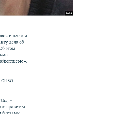
ово» изъяли и
нту дела об
Об этом
ьмо,
 тайнописью»,
и СИЗО
ва», –
о отправитель
и буквами