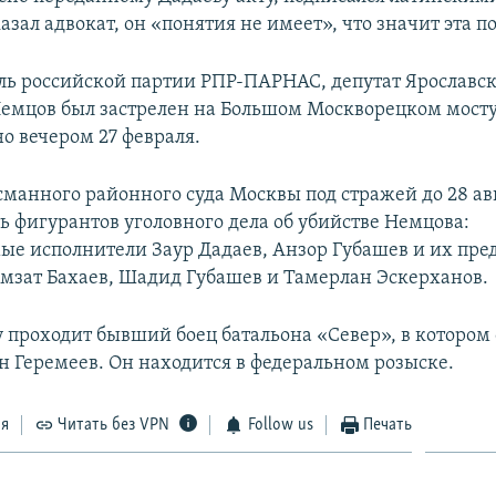
казал адвокат, он «понятия не имеет», что значит эта п
ль российской партии РПР-ПАРНАС, депутат Ярославск
емцов был застрелен на Большом Москворецком мосту,
о вечером 27 февраля.
сманного районного суда Москвы под стражей до 28 ав
ь фигурантов уголовного дела об убийстве Немцова:
ые исполнители Заур Дадаев, Анзор Губашев и их пр
мзат Бахаев, Шадид Губашев и Тамерлан Эскерханов.
у проходит бывший боец батальона «Север», в котором
ан Геремеев. Он находится в федеральном розыске.
ся
Читать без VPN
Follow us
Печать