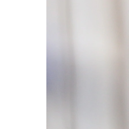
ПОБЕДИТЕЛЕЙ НЕ СУДЯТ?
КРЫМ.НЕПОКОРЕННЫЙ
ELIFBE
УКРАИНСКАЯ ПРОБЛЕМА КРЫМА