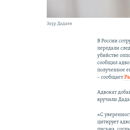
Заур Дадаев
В России сот
передали сле
убийстве опп
сообщил адво
полученное ещ
– сообщает
Ра
Адвокат доба
вручили Дадае
«С уверенност
цитирует адво
письма, согл