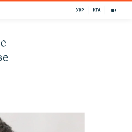
УКР
КТА
ое
ве