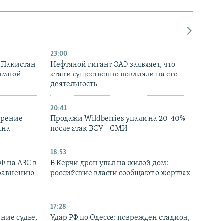
23:00
и Пакистан
Нефтяной гигант ОАЭ заявляет, что
аимной
атаки существенно повлияли на его
деятельность
20:41
ирение
Продажи Wildberries упали на 20-40%
ана
после атак ВСУ – СМИ
18:53
РФ на АЗС в
В Керчи дрон упал на жилой дом:
сравнению
российские власти сообщают о жертвах
17:28
ние судье,
Удар РФ по Одессе: поврежден стадион,