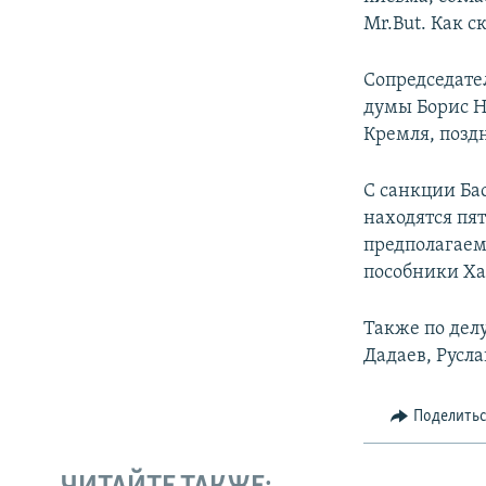
Mr.But. Как с
Сопредседате
думы Борис Н
Кремля, поздн
С санкции Ба
находятся пят
предполагаем
пособники Ха
Также по дел
Дадаев, Русл
Поделить