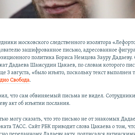
рудники московского следственного изолятора «Лефорт
дователю зашифрованное письмо, адресованное фигура
озиционного политика Бориса Немцова Зауру Дадаеву. 
кат Дадаева Шамсудин Цакаев, по словам которого пис
е 3 августа, «было изъято, поскольку текст выполнен
дио Свобода
.
вил, что сам обвиняемый письма не видел. Сотрудник
ву акт об изъятии послания.
ью могу сказать, что это письмо не от знакомых Дадае
ката ТАСС. Сайт РБК приводит слова Цакаева о том, чт
асно переданному Дадаеву акту, подписался латинским