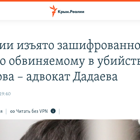
сии изъято зашифрованн
о обвиняемому в убийст
ва – адвокат Дадаева
 19:40
ся
Читать без VPN