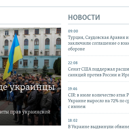
НОВОСТИ
09:00
Турция, Саудовская Аравия 
заключили соглашение о вз
обороне
22:08
Сенат США поддержал расш
санкций против России и Ир
где украинцы
19:46
CIR: в июле количество атак 
Украине выросло на 72% по 
с июнем
щиты прав украинской
18:02
В Украине выдвинули обвине