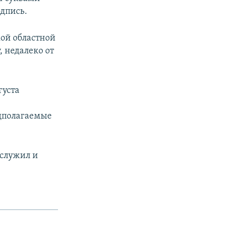
одпись.
ой областной
 недалеко от
густа
едполагаемые
 служил и