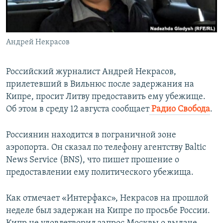
ПРИСОЕДИНЯЙТЕСЬ!
ПОБЕДИТЕЛЕЙ НЕ СУДЯТ?
КРЫМ.НЕПОКОРЕННЫЙ
Андрей Некрасов
ELIFBE
УКРАИНСКАЯ ПРОБЛЕМА КРЫМА
Российский журналист Андрей Некрасов,
Все сайты RFE/RL
прилетевший в Вильнюс после задержания на
Кипре, просит Литву предоставить ему убежище.
Об этом в среду 12 августа сообщает
Радио Свобода
.
Россиянин находится в пограничной зоне
аэропорта. Он сказал по телефону агентству Baltic
News Service (BNS), что пишет прошение о
предоставлении ему политического убежища.
Как отмечает «Интерфакс», Некрасов на прошлой
неделе был задержан на Кипре по просьбе России.