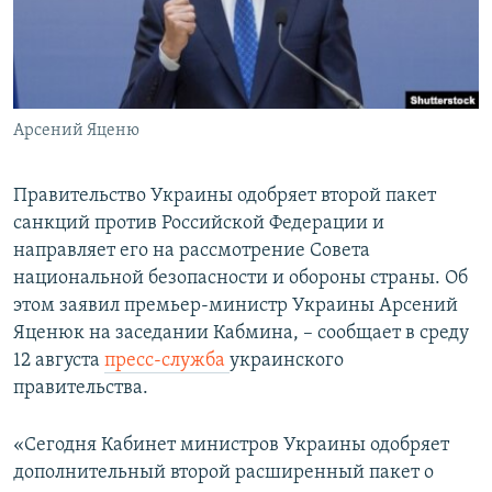
ПРИСОЕДИНЯЙТЕСЬ!
ПОБЕДИТЕЛЕЙ НЕ СУДЯТ?
КРЫМ.НЕПОКОРЕННЫЙ
ELIFBE
Арсений Яценю
УКРАИНСКАЯ ПРОБЛЕМА КРЫМА
Все сайты RFE/RL
Правительство Украины одобряет второй пакет
санкций против Российской Федерации и
направляет его на рассмотрение Совета
национальной безопасности и обороны страны. Об
этом заявил премьер-министр Украины Арсений
Яценюк на заседании Кабмина, – сообщает в среду
12 августа
пресс-служба
украинского
правительства.
«Сегодня Кабинет министров Украины одобряет
дополнительный второй расширенный пакет о