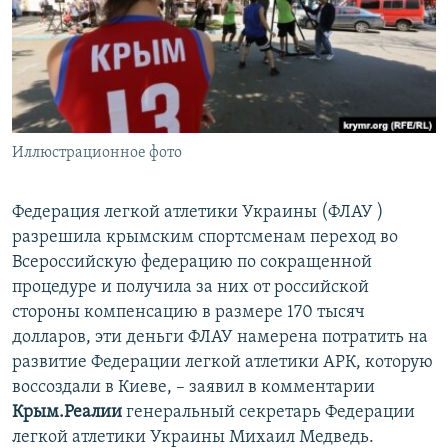
ПРИСОЕДИНЯЙТЕСЬ!
ПОБЕДИТЕЛЕЙ НЕ СУДЯТ?
КРЫМ.НЕПОКОРЕННЫЙ
ELIFBE
УКРАИНСКАЯ ПРОБЛЕМА КРЫМА
Все сайты RFE/RL
Иллюстрационное фото
Федерация легкой атлетики Украины (ФЛАУ )
разрешила крымским спортсменам переход во
Всероссийскую федерацию по сокращенной
процедуре и получила за них от российской
стороны компенсацию в размере 170 тысяч
долларов, эти деньги ФЛАУ намерена потратить на
развитие Федерации легкой атлетики АРК, которую
воссоздали в Киеве, – заявил в комментарии
Крым.Реалии
генеральный секретарь Федерации
легкой атлетики Украины Михаил Медведь.