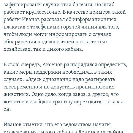
зафиксированы случаи этой болезни, но штаб
ПРИСОЕДИНЯЙТЕСЬ!
ПОБЕДИТЕЛЕЙ НЕ СУДЯТ?
работает круглосуточно. В качестве примера такой
КРЫМ.НЕПОКОРЕННЫЙ
работы Иванов рассказал об информационных
плакатах с телефонами горячей линии для того,
ELIFBE
чтобы люди могли информировать о случаях
УКРАИНСКАЯ ПРОБЛЕМА КРЫМА
обнаружения падежа свиней как в личных
Все сайты RFE/RL
хозяйствах, так и дикого кабана.
В свою очередь, Аксенов распорядился определить,
какие меры поддержки необходимы в таких
случаях. «Здесь однозначно надо реагировать
своевременно и не допустить проникновения
животных. Одно дело, когда завоз, а другое, что
животные свободно границу переходят», – сказал
он.
Иванов отметил, что его ведомством начаты
исследования дикого кабана в Ленинском районе