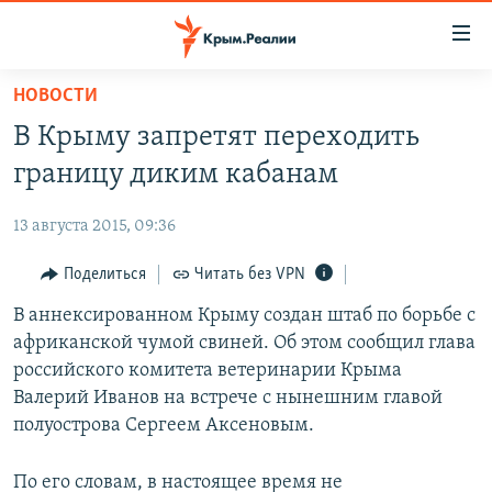
Доступность
ссылки
Вернуться
НОВОСТИ
к
НОВОСТИ
В Крыму запретят переходить
основному
СПЕЦПРОЕКТЫ
содержанию
границу диким кабанам
ВОДА
Вернутся
ГРУЗ 200
к
13 августа 2015, 09:36
ИСТОРИЯ
КАРТА ВОЕННЫХ ОБЪЕКТОВ КРЫМА
главной
ЕЩЕ
Поделиться
Читать без VPN
11 ЛЕТ ОККУПАЦИИ КРЫМА. 11 ИСТОРИЙ СОПРОТИВЛЕНИЯ
навигации
Вернутся
РАДІО СВОБОДА
В аннексированном Крыму создан штаб по борьбе с
ИНТЕРАКТИВ
к
африканской чумой свиней. Об этом сообщил глава
КАК ОБОЙТИ БЛОКИРОВКУ
ИНФОГРАФИКА
поиску
российского комитета ветеринарии Крыма
ТЕЛЕПРОЕКТ КРЫМ.РЕАЛИИ
Валерий Иванов на встрече с нынешним главой
Українською
полуострова Сергеем Аксеновым.
СОВЕТЫ ПРАВОЗАЩИТНИКОВ
Qırımtatar
ПРОПАВШИЕ БЕЗ ВЕСТИ
По его словам, в настоящее время не