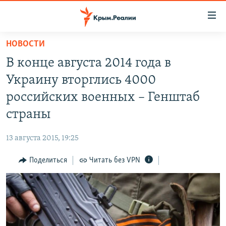
Доступность
ссылки
Вернуться
НОВОСТИ
к
НОВОСТИ
В конце августа 2014 года в
основному
СПЕЦПРОЕКТЫ
содержанию
Украину вторглись 4000
ВОДА
Вернутся
ГРУЗ 200
российских военных – Генштаб
к
ИСТОРИЯ
КАРТА ВОЕННЫХ ОБЪЕКТОВ КРЫМА
страны
главной
ЕЩЕ
11 ЛЕТ ОККУПАЦИИ КРЫМА. 11 ИСТОРИЙ СОПРОТИВЛЕНИЯ
навигации
13 августа 2015, 19:25
Вернутся
РАДІО СВОБОДА
ИНТЕРАКТИВ
к
Поделиться
Читать без VPN
КАК ОБОЙТИ БЛОКИРОВКУ
ИНФОГРАФИКА
поиску
ТЕЛЕПРОЕКТ КРЫМ.РЕАЛИИ
Українською
СОВЕТЫ ПРАВОЗАЩИТНИКОВ
Qırımtatar
ПРОПАВШИЕ БЕЗ ВЕСТИ