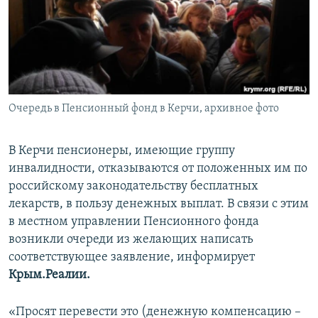
ПРИСОЕДИНЯЙТЕСЬ!
ПОБЕДИТЕЛЕЙ НЕ СУДЯТ?
КРЫМ.НЕПОКОРЕННЫЙ
ELIFBE
УКРАИНСКАЯ ПРОБЛЕМА КРЫМА
Все сайты RFE/RL
Очередь в Пенсионный фонд в Керчи, архивное фото
В Керчи пенсионеры, имеющие группу
инвалидности, отказываются от положенных им по
российскому законодательству бесплатных
лекарств, в пользу денежных выплат. В связи с этим
в местном управлении Пенсионного фонда
возникли очереди из желающих написать
соответствующее заявление, информирует
Крым.Реалии.
«Просят перевести это (денежную компенсацию –