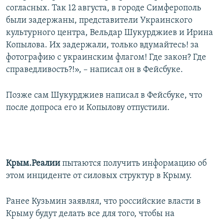
согласных. Так 12 августа, в городе Симферополь
ПРИСОЕДИНЯЙТЕСЬ!
ПОБЕДИТЕЛЕЙ НЕ СУДЯТ?
были задержаны, представители Украинского
КРЫМ.НЕПОКОРЕННЫЙ
культурного центра, Вельдар Шукурджиев и Ирина
Копылова. Их задержали, только вдумайтесь! за
ELIFBE
фотографию с украинским флагом! Где закон? Где
УКРАИНСКАЯ ПРОБЛЕМА КРЫМА
справедливость?!», – написал он в Фейсбуке.
Все сайты RFE/RL
Позже сам Шукурджиев написал в Фейсбуке, что
после допроса его и Копылову отпустили.
Крым.Реалии
пытаются получить информацию об
этом инциденте от силовых структур в Крыму.
Ранее Кузьмин заявлял, что российские власти в
Крыму будут делать все для того, чтобы на