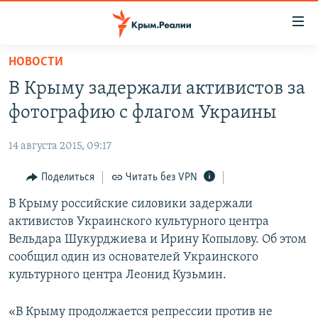
Доступность
ссылки
Вернуться
НОВОСТИ
к
НОВОСТИ
В Крыму задержали активистов за
основному
СПЕЦПРОЕКТЫ
содержанию
фотографию с флагом Украины
ВОДА
Вернутся
ГРУЗ 200
к
14 августа 2015, 09:17
ИСТОРИЯ
КАРТА ВОЕННЫХ ОБЪЕКТОВ КРЫМА
главной
ЕЩЕ
Поделиться
Читать без VPN
11 ЛЕТ ОККУПАЦИИ КРЫМА. 11 ИСТОРИЙ СОПРОТИВЛЕНИЯ
навигации
Вернутся
РАДІО СВОБОДА
В Крыму российские силовики задержали
ИНТЕРАКТИВ
к
активистов Украинского культурного центра
КАК ОБОЙТИ БЛОКИРОВКУ
ИНФОГРАФИКА
поиску
Вельдара Шукурджиева и Ирину Копылову. Об этом
ТЕЛЕПРОЕКТ КРЫМ.РЕАЛИИ
сообщил один из основателей Украинского
Українською
культурного центра Леонид Кузьмин.
СОВЕТЫ ПРАВОЗАЩИТНИКОВ
Qırımtatar
ПРОПАВШИЕ БЕЗ ВЕСТИ
«В Крыму продолжается репрессии против не