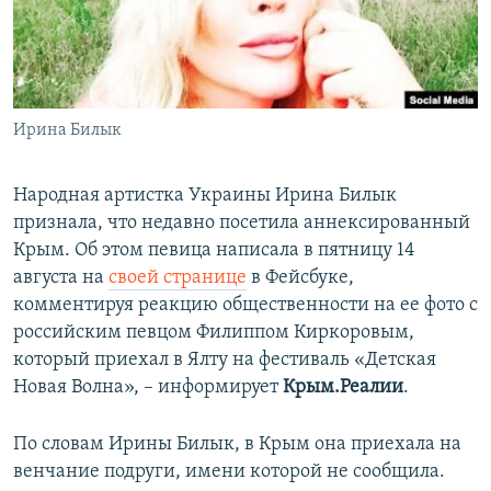
ПРИСОЕДИНЯЙТЕСЬ!
ПОБЕДИТЕЛЕЙ НЕ СУДЯТ?
КРЫМ.НЕПОКОРЕННЫЙ
ELIFBE
Ирина Билык
УКРАИНСКАЯ ПРОБЛЕМА КРЫМА
Все сайты RFE/RL
Народная артистка Украины Ирина Билык
признала, что недавно посетила аннексированный
Крым. Об этом певица написала в пятницу 14
августа на
своей странице
в Фейсбуке,
комментируя реакцию общественности на ее фото с
российским певцом Филиппом Киркоровым,
который приехал в Ялту на фестиваль «Детская
Новая Волна», – информирует
Крым.Реалии
.
По словам Ирины Билык, в Крым она приехала на
венчание подруги, имени которой не сообщила.