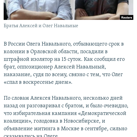
ПРИСОЕДИНЯЙТЕСЬ!
ПОБЕДИТЕЛЕЙ НЕ СУДЯТ?
КРЫМ.НЕПОКОРЕННЫЙ
Братья Алексей и Олег Навальные
ELIFBE
УКРАИНСКАЯ ПРОБЛЕМА КРЫМА
В России Олега Навального, отбывающего срок в
Все сайты RFE/RL
колонии в Орловской области, посадили в
штрафной изолятор на 15 суток. Как сообщил его
брат, оппозиционер Алексей Навальный,
наказание, судя по всему, связно с тем, что Олег
«спал в воскресенье днем».
По словам Алексея Навального, несколько дней
назад он разговаривал с братом, и было очевидно,
что избирательная кампания «Демократической
коалиции», голодовка в Новосибирске, и
объявление митинга в Москве в сентябре, сильно
сказывались на Олеге.