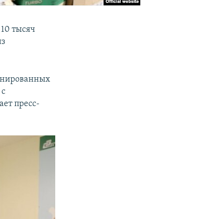
 10 тысяч
из
онированных
 с
ет пресс-