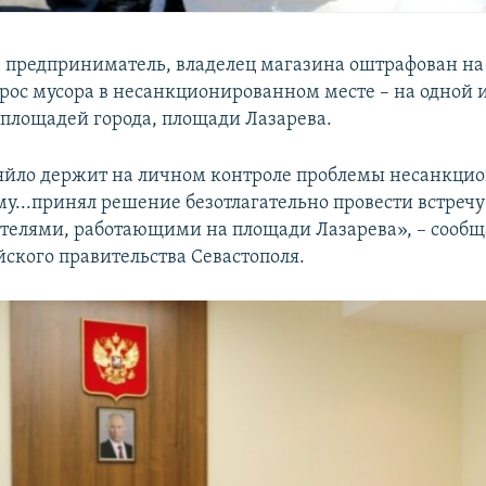
е предприниматель, владелец магазина оштрафован на
брос мусора в несанкционированном месте – на одной 
площадей города, площади Лазарева.
яйло держит на личном контроле проблемы несанкци
му...принял решение безотлагательно провести встречу
елями, работающими на площади Лазарева», – сообща
йского правительства Севастополя.