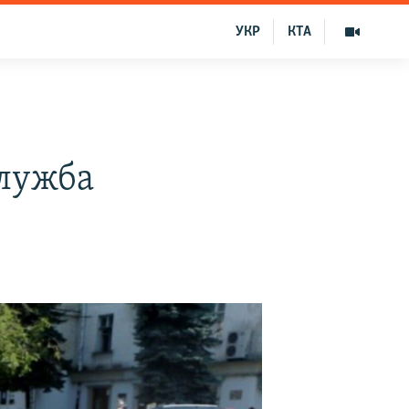
УКР
КТА
служба