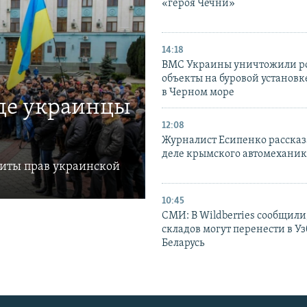
«героя Чечни»
14:18
ВМС Украины уничтожили р
объекты на буровой установ
в Черном море
где украинцы
12:08
Журналист Есипенко рассказ
деле крымского автомехани
щиты прав украинской
10:45
СМИ: В Wildberries сообщили,
складов могут перенести в У
Беларусь