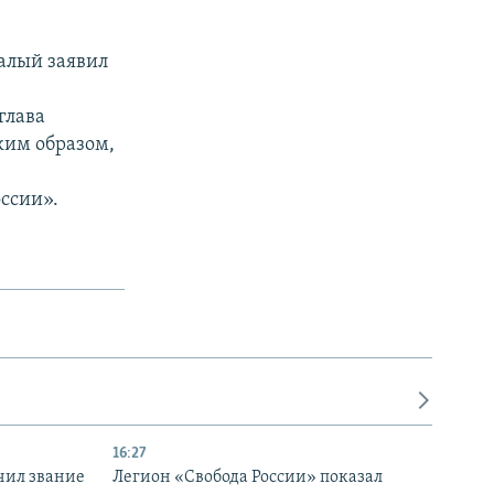
Чалый заявил
глава
ким образом,
ссии».
16:27
чил звание
Легион «Свобода России» показал