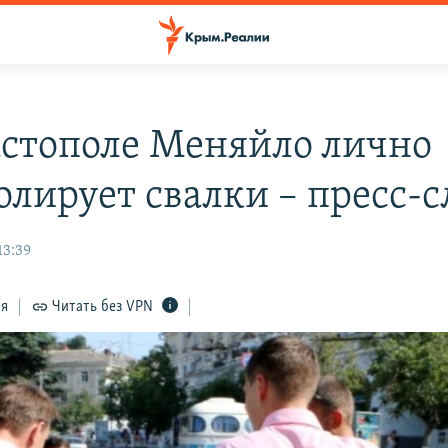
астополе Меняйло лично
олирует свалки – пресс-
13:39
ся
Читать без VPN