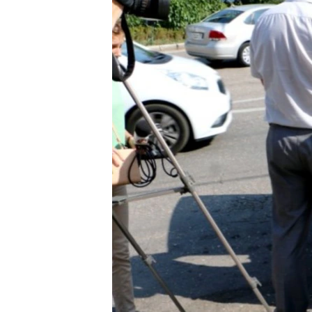
ПОБЕДИТЕЛЕЙ НЕ СУДЯТ?
КРЫМ.НЕПОКОРЕННЫЙ
ELIFBE
УКРАИНСКАЯ ПРОБЛЕМА КРЫМА