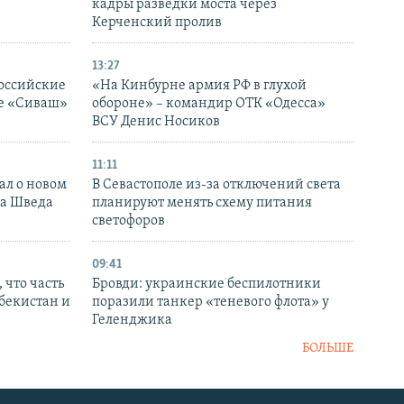
кадры разведки моста через
Керченский пролив
13:27
оссийские
«На Кинбурне армия РФ в глухой
ке «Сиваш»
обороне» – командир ОТК «Одесса»
ВСУ Денис Носиков
11:11
ал о новом
В Севастополе из-за отключений света
ка Шведа
планируют менять схему питания
светофоров
09:41
 что часть
Бровди: украинские беспилотники
збекистан и
поразили танкер «теневого флота» у
Геленджика
БОЛЬШЕ