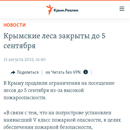
Доступность
ссылки
Вернуться
НОВОСТИ
к
НОВОСТИ
Крымские леса закрыты до 5
основному
СПЕЦПРОЕКТЫ
содержанию
сентября
ВОДА
Вернутся
ГРУЗ 200
к
15 августа 2015, 16:40
ИСТОРИЯ
КАРТА ВОЕННЫХ ОБЪЕКТОВ КРЫМА
главной
ЕЩЕ
Поделиться
Читать без VPN
11 ЛЕТ ОККУПАЦИИ КРЫМА. 11 ИСТОРИЙ СОПРОТИВЛЕНИЯ
навигации
Вернутся
РАДІО СВОБОДА
В Крыму продлили ограничения на посещение
ИНТЕРАКТИВ
к
лесов до 5 сентября из-за высокой
КАК ОБОЙТИ БЛОКИРОВКУ
ИНФОГРАФИКА
поиску
пожароопасности.
ТЕЛЕПРОЕКТ КРЫМ.РЕАЛИИ
Українською
«В связи с тем, что на полуострове установлен
СОВЕТЫ ПРАВОЗАЩИТНИКОВ
Qırımtatar
наивысший V класс пожарной опасности, в целях
ПРОПАВШИЕ БЕЗ ВЕСТИ
обеспечения пожарной безопасности,