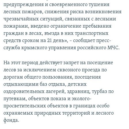
предупреждения и своевременного тушения
ПРИСОЕДИНЯЙТЕСЬ!
ПОБЕДИТЕЛЕЙ НЕ СУДЯТ?
лесных пожаров, снижения риска возникновения
КРЫМ.НЕПОКОРЕННЫЙ
чрезвычайных ситуаций, связанных с лесными
пожарами, введено ограничение пребывания
ELIFBE
граждан в лесах, въезда в них транспортных
УКРАИНСКАЯ ПРОБЛЕМА КРЫМА
средств сроком на 21 день», – сообщает пресс-
Все сайты RFE/RL
служба крымского управления российского МЧС.
На этот период действует запрет на посещение
лесов за исключением сквозного проезда по
дорогам общего пользования, посещения
отдыхающими баз отдыха, детских
оздоровительных лагерей, здравниц, турбаз по
путевкам, объектов показа и эколого-
просветительских объектов в границах особо
охраняемых природных территорий и лесного
фонда.