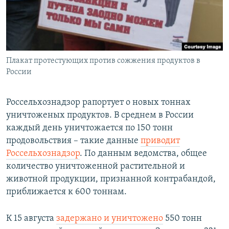
ПРИСОЕДИНЯЙТЕСЬ!
ПОБЕДИТЕЛЕЙ НЕ СУДЯТ?
КРЫМ.НЕПОКОРЕННЫЙ
ELIFBE
Плакат протестующих против сожжения продуктов в
УКРАИНСКАЯ ПРОБЛЕМА КРЫМА
России
Все сайты RFE/RL
Россельхознадзор рапортует о новых тоннах
уничтоженых продуктов. В среднем в России
каждый день уничтожается по 150 тонн
продовольствия – такие данные
приводит
Россельхознадзор
. По данным ведомства, общее
количество уничтоженной растительной и
животной продукции, признанной контрабандой,
приближается к 600 тоннам.
К 15 августа
задержано и уничтожено
550 тонн