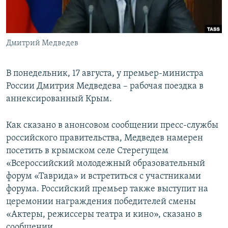
ПРИСОЕДИНЯЙТЕСЬ!
ПОБЕДИТЕЛЕЙ НЕ СУДЯТ?
КРЫМ.НЕПОКОРЕННЫЙ
Дмитрий Медведев
ELIFBE
УКРАИНСКАЯ ПРОБЛЕМА КРЫМА
В понедельник, 17 августа, у премьер-министра
Все сайты RFE/RL
России Дмитрия Медведева – рабочая поездка в
аннексированный Крым.
Как сказано в анонсовом сообщении пресс-службы
российского правительства, Медведев намерен
посетить в крымском селе Стерегущем
«Всероссийский молодежный образовательный
форум «Таврида» и встретиться с участниками
форума. Российский премьер также выступит на
церемонии награждения победителей смены
«Актеры, режиссеры театра и кино», сказано в
сообщении.