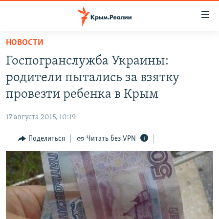
Доступность
ссылки
Вернуться
НОВОСТИ
к
НОВОСТИ
Госпогранслужба Украины:
основному
СПЕЦПРОЕКТЫ
содержанию
родители пытались за взятку
ВОДА
Вернутся
ГРУЗ 200
провезти ребенка в Крым
к
ИСТОРИЯ
КАРТА ВОЕННЫХ ОБЪЕКТОВ КРЫМА
главной
17 августа 2015, 10:19
ЕЩЕ
11 ЛЕТ ОККУПАЦИИ КРЫМА. 11 ИСТОРИЙ СОПРОТИВЛЕНИЯ
навигации
Вернутся
Поделиться
Читать без VPN
РАДІО СВОБОДА
ИНТЕРАКТИВ
к
КАК ОБОЙТИ БЛОКИРОВКУ
ИНФОГРАФИКА
поиску
ТЕЛЕПРОЕКТ КРЫМ.РЕАЛИИ
Українською
СОВЕТЫ ПРАВОЗАЩИТНИКОВ
Qırımtatar
ПРОПАВШИЕ БЕЗ ВЕСТИ