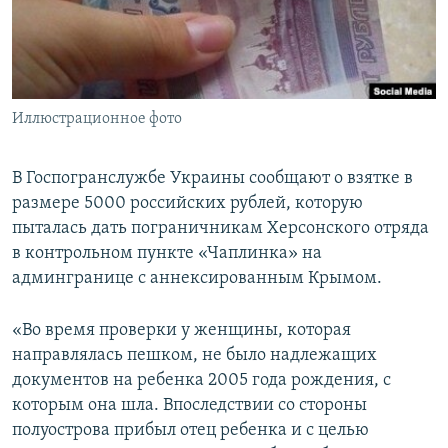
ПРИСОЕДИНЯЙТЕСЬ!
ПОБЕДИТЕЛЕЙ НЕ СУДЯТ?
КРЫМ.НЕПОКОРЕННЫЙ
ELIFBE
Иллюстрационное фото
УКРАИНСКАЯ ПРОБЛЕМА КРЫМА
Все сайты RFE/RL
В Госпогранслужбе Украины сообщают о взятке в
размере 5000 российских рублей, которую
пыталась дать пограничникам Херсонского отряда
в контрольном пункте «Чаплинка» на
админгранице с аннексированным Крымом.
«Во время проверки у женщины, которая
направлялась пешком, не было надлежащих
документов на ребенка 2005 года рождения, с
которым она шла. Впоследствии со стороны
полуострова прибыл отец ребенка и с целью