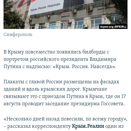
ПРИСОЕДИНЯЙТЕСЬ!
ПОБЕДИТЕЛЕЙ НЕ СУДЯТ?
КРЫМ.НЕПОКОРЕННЫЙ
ELIFBE
Симферополь
УКРАИНСКАЯ ПРОБЛЕМА КРЫМА
Все сайты RFE/RL
В Крыму повсеместно появились билборды с
портретом российского президента Владимира
Путина с надписью: «Крым. Россия. Навсегда».
Плакаты с главой России размещены на фасадах
зданий и вдоль крымских дорог. Крымчане
связывают это с приездом Путина в Крым, где он 17
августа проводит заседание президиума Госсовета.
«Несколько дней назад повесили, по всему городу»,
– рассказал корреспонденту
Крым.Реалии
один из