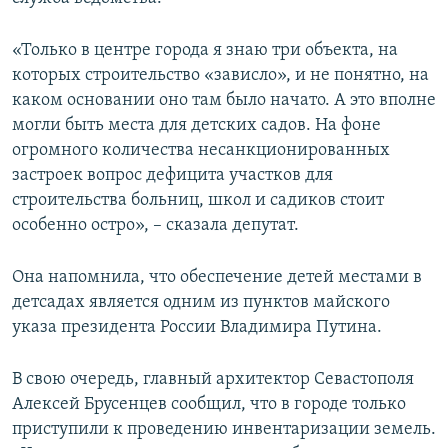
ПРИСОЕДИНЯЙТЕСЬ!
ПОБЕДИТЕЛЕЙ НЕ СУДЯТ?
«Только в центре города я знаю три объекта, на
КРЫМ.НЕПОКОРЕННЫЙ
которых строительство «зависло», и не понятно, на
ELIFBE
каком основании оно там было начато. А это вполне
могли быть места для детских садов. На фоне
УКРАИНСКАЯ ПРОБЛЕМА КРЫМА
огромного количества несанкционированных
Все сайты RFE/RL
застроек вопрос дефицита участков для
строительства больниц, школ и садиков стоит
особенно остро», – сказала депутат.
Она напомнила, что обеспечение детей местами в
детсадах является одним из пунктов майского
указа президента России Владимира Путина.
В свою очередь, главный архитектор Севастополя
Алексей Брусенцев сообщил, что в городе только
приступили к проведению инвентаризации земель.