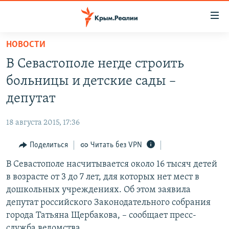
Доступность
ссылки
Вернуться
НОВОСТИ
к
НОВОСТИ
В Севастополе негде строить
основному
СПЕЦПРОЕКТЫ
содержанию
больницы и детские сады –
ВОДА
Вернутся
ГРУЗ 200
депутат
к
ИСТОРИЯ
КАРТА ВОЕННЫХ ОБЪЕКТОВ КРЫМА
главной
18 августа 2015, 17:36
ЕЩЕ
11 ЛЕТ ОККУПАЦИИ КРЫМА. 11 ИСТОРИЙ СОПРОТИВЛЕНИЯ
навигации
Вернутся
Поделиться
Читать без VPN
РАДІО СВОБОДА
ИНТЕРАКТИВ
к
В Севастополе насчитывается около 16 тысяч детей
КАК ОБОЙТИ БЛОКИРОВКУ
ИНФОГРАФИКА
поиску
в возрасте от 3 до 7 лет, для которых нет мест в
ТЕЛЕПРОЕКТ КРЫМ.РЕАЛИИ
дошкольных учреждениях. Об этом заявила
Українською
депутат российского Законодательного собрания
СОВЕТЫ ПРАВОЗАЩИТНИКОВ
Qırımtatar
города Татьяна Щербакова, – сообщает пресс-
ПРОПАВШИЕ БЕЗ ВЕСТИ
служба ведомства.