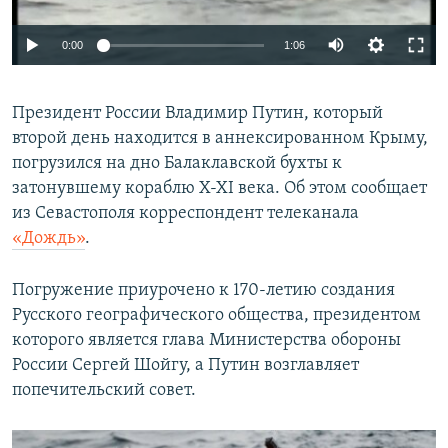
ПРИСОЕДИНЯЙТЕСЬ!
ПОБЕДИТЕЛЕЙ НЕ СУДЯТ?
0:00
1:06
КРЫМ.НЕПОКОРЕННЫЙ
ELIFBE
Президент России Владимир Путин, который
УКРАИНСКАЯ ПРОБЛЕМА КРЫМА
второй день находится в аннексированном Крыму,
Все сайты RFE/RL
погрузился на дно Балаклавской бухты к
затонувшему кораблю X-XI века. Об этом сообщает
из Севастополя корреспондент телеканала
«Дождь»
.
Погружение приурочено к 170-летию создания
Русского географического общества, президентом
которого является глава Министерства обороны
России Сергей Шойгу, а Путин возглавляет
попечительский совет.