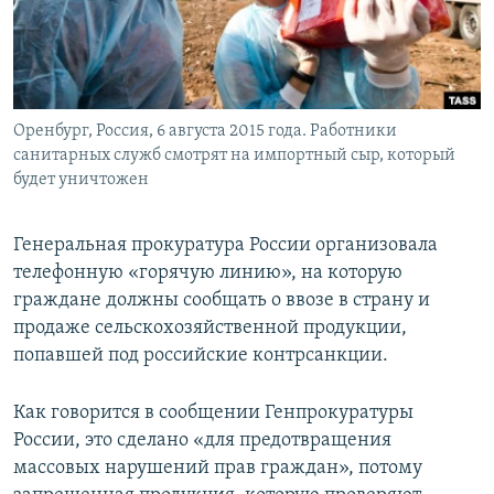
ПРИСОЕДИНЯЙТЕСЬ!
ПОБЕДИТЕЛЕЙ НЕ СУДЯТ?
КРЫМ.НЕПОКОРЕННЫЙ
ELIFBE
Оренбург, Россия, 6 августа 2015 года. Работники
УКРАИНСКАЯ ПРОБЛЕМА КРЫМА
санитарных служб смотрят на импортный сыр, который
Все сайты RFE/RL
будет уничтожен
Генеральная прокуратура России организовала
телефонную «горячую линию», на которую
граждане должны сообщать о ввозе в страну и
продаже сельскохозяйственной продукции,
попавшей под российские контрсанкции.
Как говорится в сообщении Генпрокуратуры
России, это сделано «для предотвращения
массовых нарушений прав граждан», потому