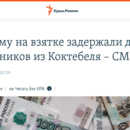
му на взятке задержали 
ников из Коктебеля – С
 20:29
ся
Читать без VPN