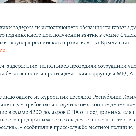
вики задержали исполняющего обязанности главы а
его подчиненного при получении взятки в сумме 4 тыся
щает «рупор» российского правительства Крыма сайт
м».
ся, задержание чиновников проводили сотрудники уп
й безопасности и противодействия коррупции МВД Ро
 лицо одного из курортных поселков Республики Кры
чиненным требовало и получило незаконное денежное
ие в сумме 4200 долларов США от предпринимателя п
тво его предпринимательской деятельности на террит
оселка», – сообщили в пресс-службе местной полиции.