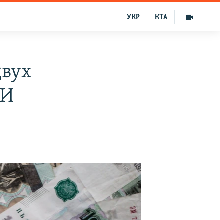
УКР
КТА
двух
МИ