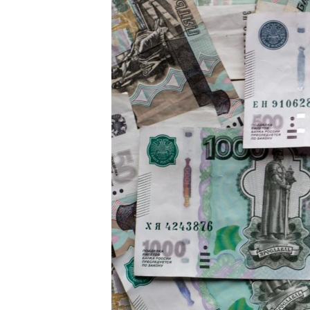
ПОБЕДИТЕЛЕЙ НЕ СУДЯТ?
КРЫМ.НЕПОКОРЕННЫЙ
ELIFBE
УКРАИНСКАЯ ПРОБЛЕМА КРЫМА