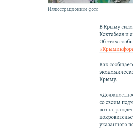
Иллюстрационное фото
В Крыму сило
Коктебеля и 
Об этом сооб
«Крыминфор
Как сообщает
экономическо
Крыму.
«Должностное
со своим под
вознагражден
покровительс
указанного п