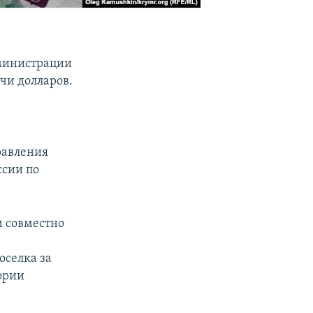
дминистрации
чи долларов.
равления
ссии по
м совместно
оселка за
ории