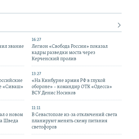
16:27
чил звание
Легион «Свобода России» показал
кадры разведки моста через
Керченский пролив
13:27
оссийские
«На Кинбурне армия РФ в глухой
ке «Сиваш»
обороне» – командир ОТК «Одесса»
ВСУ Денис Носиков
11:11
ал о новом
В Севастополе из-за отключений света
ка Шведа
планируют менять схему питания
светофоров