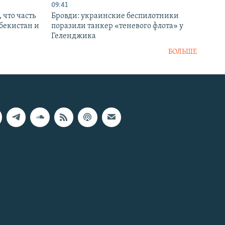
09:41
 что часть
Бровди: украинские беспилотники
збекистан и
поразили танкер «теневого флота» у
Геленджика
БОЛЬШЕ