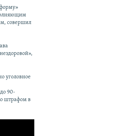
нформу»
сполняющим
ам, совершил
ава
 нездоровой»,
но уголовное
до 90-
со штрафом в