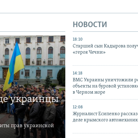
НОВОСТИ
18:10
Старший сын Кадырова полу
«героя Чечни»
14:18
ВМС Украины уничтожили р
объекты на буровой установ
в Черном море
где украинцы
12:08
Журналист Есипенко рассказ
деле крымского автомехани
щиты прав украинской