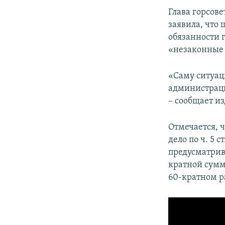
Глава горсов
заявила, что
обязанности 
«незаконные 
«Саму ситуац
администрации
– сообщает и
Отмечается, 
дело по ч. 5 
предусматрив
кратной суммы
60-кратном р