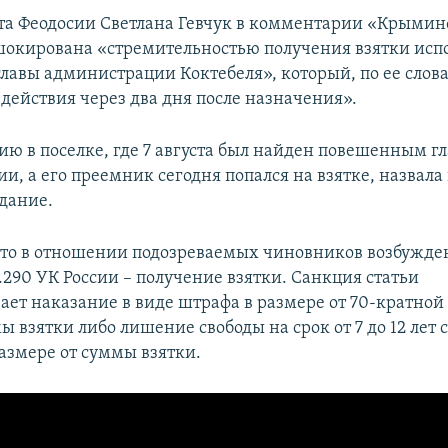
ета Феодосии Светлана Гевчук в комментарии «Крыми
 шокирована «стремительностью получения взятки и
главы администрации Коктебеля», который, по ее слов
действия через два дня после назначения».
ию в поселке, где 7 августа был найден повешенным гл
, а его преемник сегодня попался на взятке, назвала
здание.
что в отношении подозреваемых чиновников возбужде
ст.290 УК России – получение взятки. Санкция статьи
ает наказание в виде штрафа в размере от 70-кратной 
 взятки либо лишение свободы на срок от 7 до 12 лет 
азмере от суммы взятки.