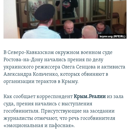
ПРИСОЕДИНЯЙТЕСЬ!
ПОБЕДИТЕЛЕЙ НЕ СУДЯТ?
КРЫМ.НЕПОКОРЕННЫЙ
ELIFBE
УКРАИНСКАЯ ПРОБЛЕМА КРЫМА
Все сайты RFE/RL
В Северо-Кавказском окружном военном суде
Ростова-на-Дону начались прения по делу
украинского режиссера Олега Сенцова и активиста
Александра Кольченко, которых обвиняют в
организации терактов в Крыму.
Как сообщает корреспондент
Крым.Реалии
из зала
суда, прения начались с выступления
гособвиниталя. Присутствующие на заседании
журналисты отмечают, что речь гособвинителя
«эмоциональная и пафосная».