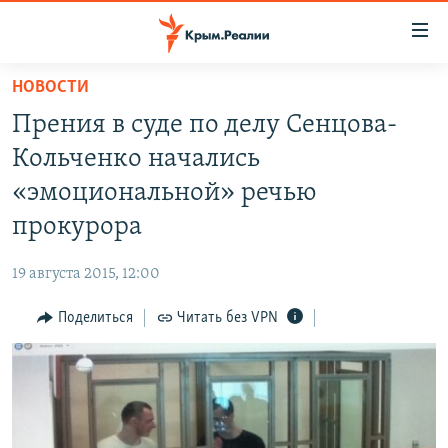
Доступность
ссылки
Вернуться
НОВОСТИ
к
НОВОСТИ
Прения в суде по делу Сенцова-
основному
СПЕЦПРОЕКТЫ
содержанию
Кольченко начались
ВОДА
Вернутся
ГРУЗ 200
«эмоциональной» речью
к
ИСТОРИЯ
КАРТА ВОЕННЫХ ОБЪЕКТОВ КРЫМА
прокурора
главной
ЕЩЕ
11 ЛЕТ ОККУПАЦИИ КРЫМА. 11 ИСТОРИЙ СОПРОТИВЛЕНИЯ
навигации
19 августа 2015, 12:00
Вернутся
РАДІО СВОБОДА
ИНТЕРАКТИВ
к
Поделиться
Читать без VPN
КАК ОБОЙТИ БЛОКИРОВКУ
ИНФОГРАФИКА
поиску
ТЕЛЕПРОЕКТ КРЫМ.РЕАЛИИ
Українською
СОВЕТЫ ПРАВОЗАЩИТНИКОВ
Qırımtatar
ПРОПАВШИЕ БЕЗ ВЕСТИ