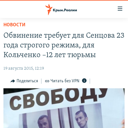
Доступность
ссылки
Вернуться
НОВОСТИ
к
НОВОСТИ
Обвинение требует для Сенцова 23
основному
СПЕЦПРОЕКТЫ
содержанию
года строгого режима, для
ВОДА
Вернутся
ГРУЗ 200
Кольченко –12 лет тюрьмы
к
ИСТОРИЯ
КАРТА ВОЕННЫХ ОБЪЕКТОВ КРЫМА
главной
19 августа 2015, 12:19
ЕЩЕ
11 ЛЕТ ОККУПАЦИИ КРЫМА. 11 ИСТОРИЙ СОПРОТИВЛЕНИЯ
навигации
Вернутся
Поделиться
Читать без VPN
РАДІО СВОБОДА
ИНТЕРАКТИВ
к
КАК ОБОЙТИ БЛОКИРОВКУ
ИНФОГРАФИКА
поиску
ТЕЛЕПРОЕКТ КРЫМ.РЕАЛИИ
Українською
СОВЕТЫ ПРАВОЗАЩИТНИКОВ
Qırımtatar
ПРОПАВШИЕ БЕЗ ВЕСТИ