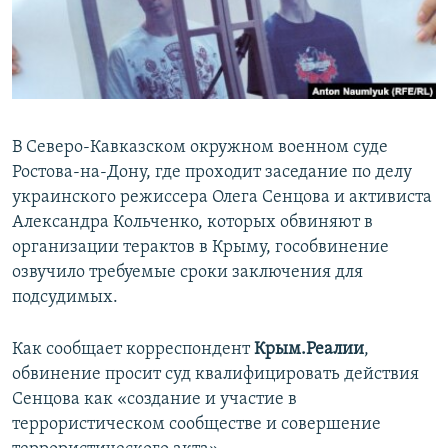
ПРИСОЕДИНЯЙТЕСЬ!
ПОБЕДИТЕЛЕЙ НЕ СУДЯТ?
КРЫМ.НЕПОКОРЕННЫЙ
ELIFBE
УКРАИНСКАЯ ПРОБЛЕМА КРЫМА
В Северо-Кавказском окружном военном суде
Все сайты RFE/RL
Ростова-на-Дону, где проходит заседание по делу
украинского режиссера Олега Сенцова и активиста
Александра Кольченко, которых обвиняют в
организации терактов в Крыму, гособвинение
озвучило требуемые сроки заключения для
подсудимых.
Как сообщает корреспондент
Крым.Реалии
,
обвинение просит суд квалифицировать действия
Сенцова как «создание и участие в
террористическом сообществе и совершение