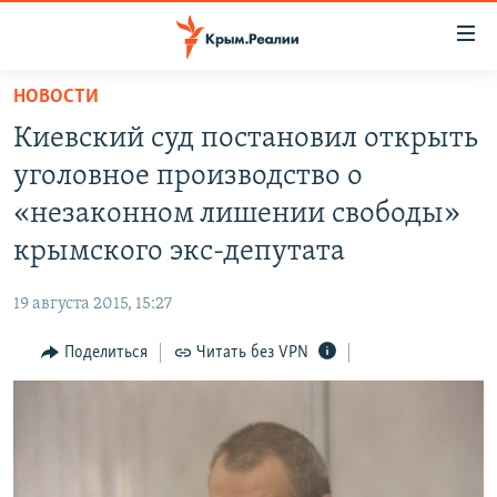
Доступность
ссылки
Вернуться
НОВОСТИ
к
НОВОСТИ
Киевский суд постановил открыть
основному
СПЕЦПРОЕКТЫ
содержанию
уголовное производство о
ВОДА
Вернутся
ГРУЗ 200
«незаконном лишении свободы»
к
ИСТОРИЯ
КАРТА ВОЕННЫХ ОБЪЕКТОВ КРЫМА
крымского экс-депутата
главной
ЕЩЕ
11 ЛЕТ ОККУПАЦИИ КРЫМА. 11 ИСТОРИЙ СОПРОТИВЛЕНИЯ
навигации
19 августа 2015, 15:27
Вернутся
РАДІО СВОБОДА
ИНТЕРАКТИВ
к
Поделиться
Читать без VPN
КАК ОБОЙТИ БЛОКИРОВКУ
ИНФОГРАФИКА
поиску
ТЕЛЕПРОЕКТ КРЫМ.РЕАЛИИ
Українською
СОВЕТЫ ПРАВОЗАЩИТНИКОВ
Qırımtatar
ПРОПАВШИЕ БЕЗ ВЕСТИ