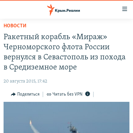
Доступность
ссылки
Вернуться
НОВОСТИ
к
НОВОСТИ
Ракетный корабль «Мираж»
основному
СПЕЦПРОЕКТЫ
содержанию
Черноморского флота России
ВОДА
Вернутся
ГРУЗ 200
вернулся в Севастополь из похода
к
ИСТОРИЯ
КАРТА ВОЕННЫХ ОБЪЕКТОВ КРЫМА
в Средиземное море
главной
ЕЩЕ
11 ЛЕТ ОККУПАЦИИ КРЫМА. 11 ИСТОРИЙ СОПРОТИВЛЕНИЯ
навигации
20 августа 2015, 17:42
Вернутся
РАДІО СВОБОДА
ИНТЕРАКТИВ
к
Поделиться
Читать без VPN
КАК ОБОЙТИ БЛОКИРОВКУ
ИНФОГРАФИКА
поиску
ТЕЛЕПРОЕКТ КРЫМ.РЕАЛИИ
Українською
СОВЕТЫ ПРАВОЗАЩИТНИКОВ
Qırımtatar
ПРОПАВШИЕ БЕЗ ВЕСТИ