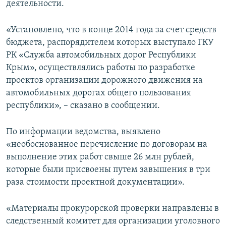
деятельности.
ПРИСОЕДИНЯЙТЕСЬ!
ПОБЕДИТЕЛЕЙ НЕ СУДЯТ?
КРЫМ.НЕПОКОРЕННЫЙ
«Установлено, что в конце 2014 года за счет средств
бюджета, распорядителем которых выступало ГКУ
ELIFBE
РК «Служба автомобильных дорог Республики
УКРАИНСКАЯ ПРОБЛЕМА КРЫМА
Крым», осуществлялись работы по разработке
Все сайты RFE/RL
проектов организации дорожного движения на
автомобильных дорогах общего пользования
республики», – сказано в сообщении.
По информации ведомства, выявлено
«необоснованное перечисление по договорам на
выполнение этих работ свыше 26 млн рублей,
которые были присвоены путем завышения в три
раза стоимости проектной документации».
«Материалы прокурорской проверки направлены в
следственный комитет для организации уголовного