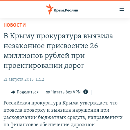
Доступность
ссылки
Вернуться
НОВОСТИ
к
НОВОСТИ
В Крыму прокуратура выявила
основному
СПЕЦПРОЕКТЫ
содержанию
незаконное присвоение 26
ВОДА
Вернутся
ГРУЗ 200
миллионов рублей при
к
ИСТОРИЯ
КАРТА ВОЕННЫХ ОБЪЕКТОВ КРЫМА
проектировании дорог
главной
ЕЩЕ
11 ЛЕТ ОККУПАЦИИ КРЫМА. 11 ИСТОРИЙ СОПРОТИВЛЕНИЯ
навигации
21 августа 2015, 11:12
Вернутся
РАДІО СВОБОДА
ИНТЕРАКТИВ
к
Поделиться
Читать без VPN
КАК ОБОЙТИ БЛОКИРОВКУ
ИНФОГРАФИКА
поиску
Российская прокуратура Крыма утверждает, что
ТЕЛЕПРОЕКТ КРЫМ.РЕАЛИИ
Українською
провела проверку и выявила нарушения при
СОВЕТЫ ПРАВОЗАЩИТНИКОВ
расходовании бюджетных средств, направленных
Qırımtatar
на финансовое обеспечение дорожной
ПРОПАВШИЕ БЕЗ ВЕСТИ