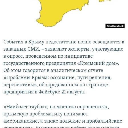
ПРИСОЕДИНЯЙТЕСЬ!
ПОБЕДИТЕЛЕЙ НЕ СУДЯТ?
КРЫМ.НЕПОКОРЕННЫЙ
ELIFBE
УКРАИНСКАЯ ПРОБЛЕМА КРЫМА
События в Крыму недостаточно полно освещаются в
Все сайты RFE/RL
западных СМИ, – заявляют эксперты, участвующие
в опросе, проведенном по инициативе
государственного предприятия «Крымский дом».
Об этом говорится в аналитическом отчете
«Проблемы Крыма: осознание, пути решения,
перспективы», обнародованном на странице
предприятия в Фейсбуке 21 августа.
«Наиболее глубоко, по мнению опрошенных,
крымскую проблематику понимают
американские, а также польские и прибалтийские