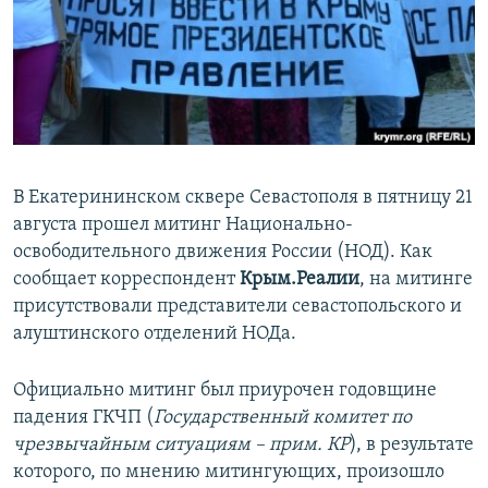
ПРИСОЕДИНЯЙТЕСЬ!
ПОБЕДИТЕЛЕЙ НЕ СУДЯТ?
КРЫМ.НЕПОКОРЕННЫЙ
ELIFBE
УКРАИНСКАЯ ПРОБЛЕМА КРЫМА
Все сайты RFE/RL
В Екатерининском сквере Севастополя в пятницу 21
августа прошел митинг Национально-
освободительного движения России (НОД). Как
сообщает корреспондент
Крым.Реалии
, на митинге
присутствовали представители севастопольского и
алуштинского отделений НОДа.
Официально митинг был приурочен годовщине
падения ГКЧП (
Государственный комитет по
чрезвычайным ситуациям – прим. КР
), в результате
которого, по мнению митингующих, произошло