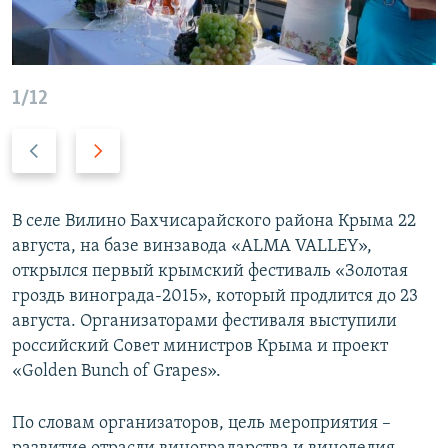
ПРИСОЕДИНЯЙТЕСЬ!
ПОБЕДИТЕЛЕЙ НЕ СУДЯТ?
КРЫМ.НЕПОКОРЕННЫЙ
ELIFBE
1/12
УКРАИНСКАЯ ПРОБЛЕМА КРЫМА
Предыдущий
Следующий
Все сайты RFE/RL
слайд
слайд
В селе Вилино Бахчисарайского района Крыма 22
августа, на базе винзавода «АLMA VALLEY»,
открылся первый крымский фестиваль «Золотая
гроздь винограда-2015», который продлится до 23
августа. Организаторами фестиваля выступили
российский Совет министров Крыма и проект
«Golden Bunch of Grapes».
По словам организаторов, цель мероприятия –