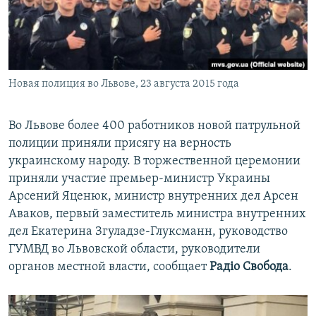
ПРИСОЕДИНЯЙТЕСЬ!
ПОБЕДИТЕЛЕЙ НЕ СУДЯТ?
КРЫМ.НЕПОКОРЕННЫЙ
ELIFBE
Новая полиция во Львове, 23 августа 2015 года
УКРАИНСКАЯ ПРОБЛЕМА КРЫМА
Все сайты RFE/RL
Во Львове более 400 работников новой патрульной
полиции приняли присягу на верность
украинскому народу. В торжественной церемонии
приняли участие премьер-министр Украины
Арсений Яценюк, министр внутренних дел Арсен
Аваков, первый заместитель министра внутренних
дел Екатерина Згуладзе-Глуксманн, руководство
ГУМВД во Львовской области, руководители
органов местной власти, сообщает
Радіо Свобода
.