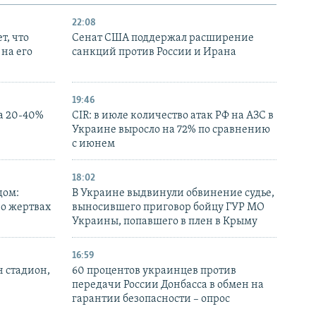
22:08
т, что
Сенат США поддержал расширение
на его
санкций против России и Ирана
19:46
а 20-40%
CIR: в июле количество атак РФ на АЗС в
Украине выросло на 72% по сравнению
с июнем
18:02
дом:
В Украине выдвинули обвинение судье,
 о жертвах
выносившего приговор бойцу ГУР МО
Украины, попавшего в плен в Крыму
16:59
н стадион,
60 процентов украинцев против
передачи России Донбасса в обмен на
гарантии безопасности – опрос