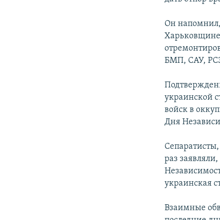
Он напомнил, 
Харьковщине 
отремонтиров
БМП, САУ, РС
Подтверждени
украинской с
войск в окку
Дня Независи
Сепаратисты,
раз заявляли
Независимости
украинская с
Взаимные обви