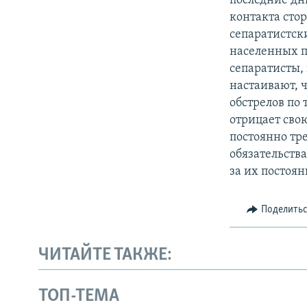
последние дн
контакта сто
сепаратистск
населенных п
сепаратисты,
настаивают, ч
обстрелов по
отрицает свою
постоянно тре
обязательств
за их постоя
Поделить
ЧИТАЙТЕ ТАКЖЕ:
ТОП-ТЕМА