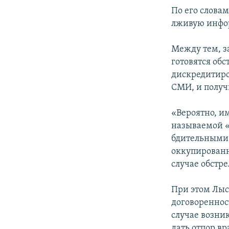
ПОБЕДИТЕЛЕЙ НЕ СУДЯТ?
По его слова
КРЫМ.НЕПОКОРЕННЫЙ
лживую инфор
ELIFBE
Между тем, з
УКРАИНСКАЯ ПРОБЛЕМА КРЫМА
готовятся об
дискредитиро
СМИ, и получ
«Вероятно, и
называемой «
бдительными 
оккупированн
случае обстре
При этом Лыс
договореннос
случае возни
дать отпор в