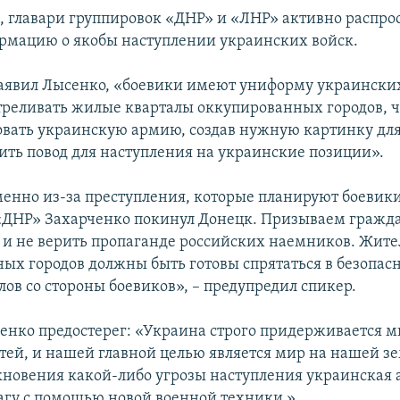
м, главари группировок «ДНР» и «ЛНР» активно распр
мацию о якобы наступлении украинских войск.
аявил Лысенко, «боевики имеют униформу украински
стреливать жилые кварталы оккупированных городов, 
вать украинскую армию, создав нужную картинку дл
ить повод для наступления на украинские позиции».
менно из-за преступления, которые планируют боевики,
ДНР» Захарченко покинул Донецк. Призываем гражд
и не верить пропаганде российских наемников. Жит
ых городов должны быть готовы спрятаться в безопасн
лов со стороны боевиков», – предупредил спикер.
енко предостерег: «Украина строго придерживается 
тей, и нашей главной целью является мир на нашей зе
кновения какой-либо угрозы наступления украинская 
рагу с помощью новой военной техники ».