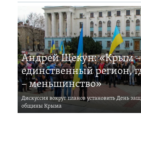
Андрей Щекун: «Крым –
единственный регион, 
– меньшинство»
Дискуссия вокруг планов установить День за
общины Крыма