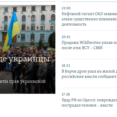
23:00
Нефтяной гигант ОАЭ заявляе
атаки существенно повлияли 
деятельность
20:41
Продажи Wildberries упали н
после атак ВСУ – СМИ
где украинцы
18:53
В Керчи дрон упал на жилой 
российские власти сообщают
щиты прав украинской
17:28
Удар РФ по Одессе: поврежде
пострадал человек – власти