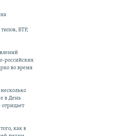
 на
типов, БТР,
явлений
ко-российских
ерно во время
 несколько
е в День
е отрицает
ого, как в