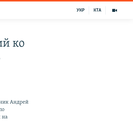
УКР
КТА
ий ко
о
вник Андрей
по
 на