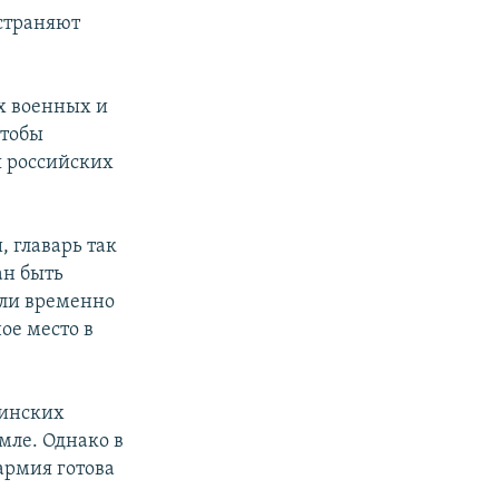
остраняют
х военных и
чтобы
я российских
 главарь так
ан быть
ели временно
ое место в
минских
мле. Однако в
армия готова