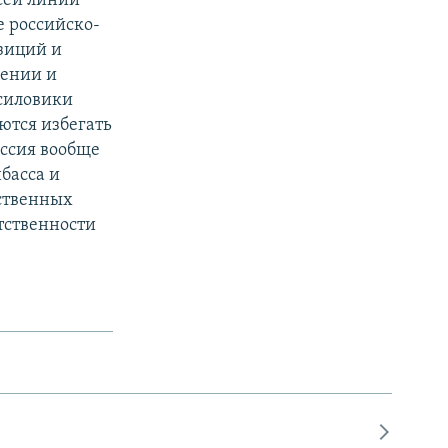
сей линии
е российско-
зиций и
рении и
 силовики
аются избегать
оссия вообще
басса и
бственных
тственности