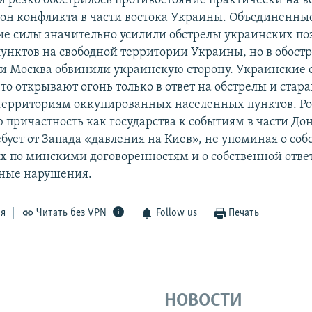
и резко обострилось противостояние практически на в
рон конфликта в части востока Украины. Объединенны
ие силы значительно усилили обстрелы украинских по
унктов на свободной территории Украины, но в обост
 и Москва обвинили украинскую сторону. Украинские
то открывают огонь только в ответ на обстрелы и стар
 территориям оккупированных населенных пунктов. Р
 причастность как государства к событиям в части Дон
бует от Запада «давления на Киев», не упоминая о со
ах по минскими договоренностям и о собственной отве
нные нарушения.
ся
Читать без VPN
Follow us
Печать
НОВОСТИ