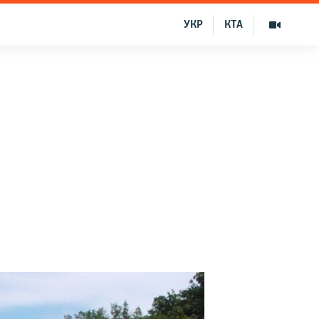
УКР
КТА