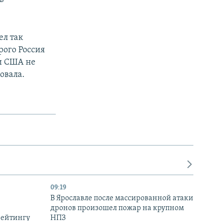
ел так
рого Россия
ни США не
овала.
09:19
В Ярославле после массированной атаки
дронов произошел пожар на крупном
рейтингу
НПЗ