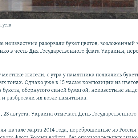
густа
е неизвестные разорвали букет цветов, возложенный 
нко в честь Дня Государственного флага Украины, пер
.
 местные жители, с утра у памятника появились букет
ых тонах. Однако уже к 15 часам композиции из цвето
з букета, обернутого синей бумагой, неизвестные выд
 и разбросали их возле памятника.
, 23 августа, Украина отмечает День Государственного 
аля-начале марта 2014 года, переброшенные из Росси
ского флота России войска, без опознавательных знако