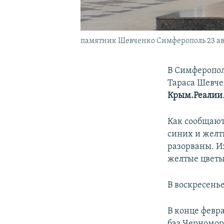
памятник Шевченко Симферополь 23 ав
В Симферопол
Тараса Шевче
Крым.Реалии
Как сообщают
синих и желт
разорваны. И
желтые цветы
В воскресенье
В конце февр
баз Черномор