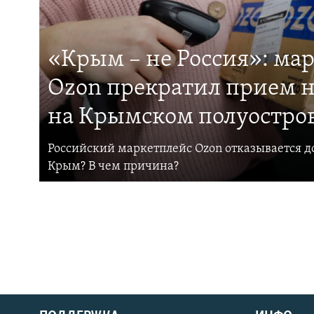
«Крым – не Россия»: ма
Ozon прекратил прием н
на Крымском полуостро
Российский маркетплейс Ozon отказывается до
Крым? В чем причина?