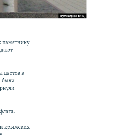
к памятнику
едают
ы цветов в
в были
ернули
флага.
и и крымских
в