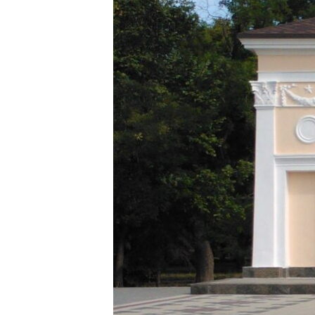
ПОБЕДИТЕЛЕЙ НЕ СУДЯТ?
КРЫМ.НЕПОКОРЕННЫЙ
ELIFBE
УКРАИНСКАЯ ПРОБЛЕМА КРЫМА