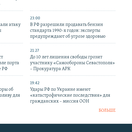
6
23:00
али атаку
В РФ разрешили продавать бензин
ы
стандарта 1990-х годов: эксперты
предупреждают об угрозе здоровью
21:27
ст
До 10 лет лишения свободы грозит
зле порта
участнику «Самообороны Севастополя»
е РФ
– Прокуратура АРК
19:42
оры об
Удары РФ по Украине имеют
оливу для
«катастрофические последствия» для
гражданских – миссия ООН
БОЛЬШЕ