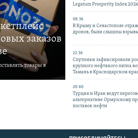
Legatum Prosperity Index 202
08:36
ркетплейс
В Крыму и Севастополе отраж
дронов, были слышны взрыв
овых заказов
ве
22:36
Спутники зафиксировали ро
ставлять товары в
крупного нефтяного пятна во
Тамань в Краснодарском кра
20:40
Турция и Ирак ведут перегов
альтернативе Ормузскому пр
поставок нефти