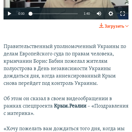
ПРИСОЕДИНЯЙТЕСЬ!
ПОБЕДИТЕЛЕЙ НЕ СУДЯТ?
0:00
1:40
КРЫМ.НЕПОКОРЕННЫЙ
Загрузить
ELIFBE
УКРАИНСКАЯ ПРОБЛЕМА КРЫМА
Все сайты RFE/RL
Правительственный уполномоченный Украины по
делам Европейского суда по правам человека,
крымчанин Борис Бабин пожелал жителям
полуострова в День независимости Украины
дождаться дня, когда аннексированный Крым
снова перейдет под контроль Украины.
Об этом он сказал в своем видеообращении в
рамках спецпроекта
Крым.Реалии
– «Поздравления
с материка».
«Хочу пожелать вам дождаться того дня, когда мы