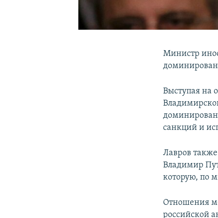
Министр инос
доминировани
Выступая на 
Владимирской
доминировани
санкций и ис
Лавров также
Владимир Пут
которую, по 
Отношения ме
российской а