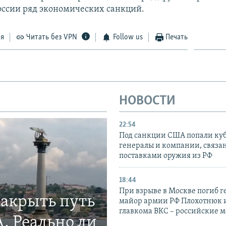
ссии ряд экономических санкций.
ся
Читать без VPN
Follow us
Печать
НОВОСТИ
22:54
Под санкции США попали ку
генералы и компании, связа
поставками оружия из РФ
18:44
При взрыве в Москве погиб г
закрыть путь
майор армии РФ Плохотнюк и
главкома ВКС – российские 
. Реально ли