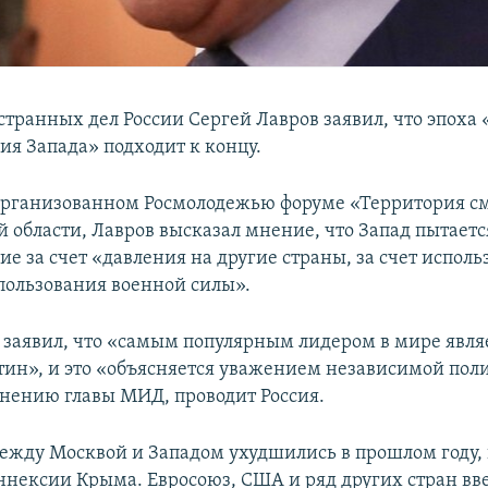
транных дел России Сергей Лавров заявил, что эпоха 
я Запада» подходит к концу.
организованном Росмолодежью форуме «Территория с
 области, Лавров высказал мнение, что Запад пытаетс
е за счет «давления на другие страны, за счет исполь
пользования военной силы».
 заявил, что «самым популярным лидером в мире явля
ин», и это «объясняется уважением независимой пол
мнению главы МИД, проводит Россия.
жду Москвой и Западом ухудшились в прошлом году, 
ннексии Крыма. Евросоюз, США и ряд других стран вв