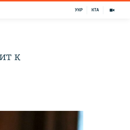
УКР
КТА
ит к