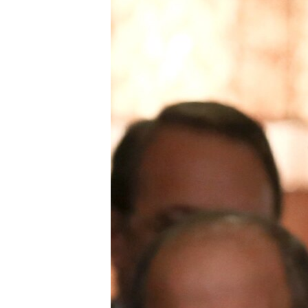
ПОБЕДИТЕЛЕЙ НЕ СУДЯТ?
КРЫМ.НЕПОКОРЕННЫЙ
ELIFBE
УКРАИНСКАЯ ПРОБЛЕМА КРЫМА