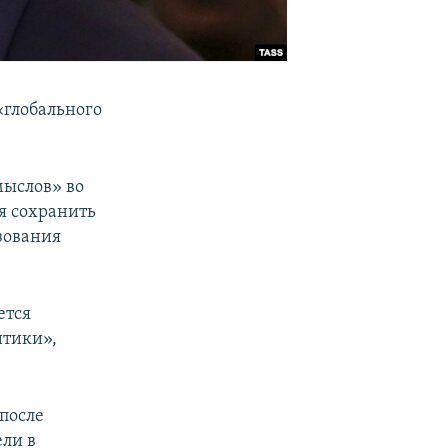
«глобального
мыслов» во
я сохранить
зования
ется
итики»,
после
ели в