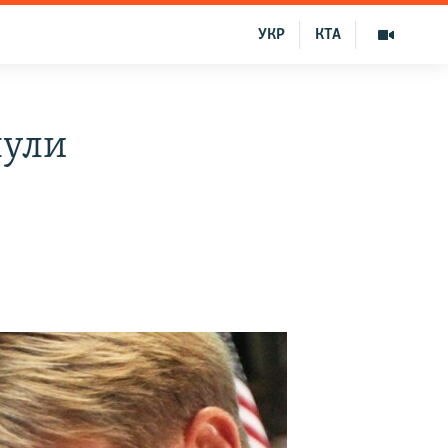
УКР
КТА
нули