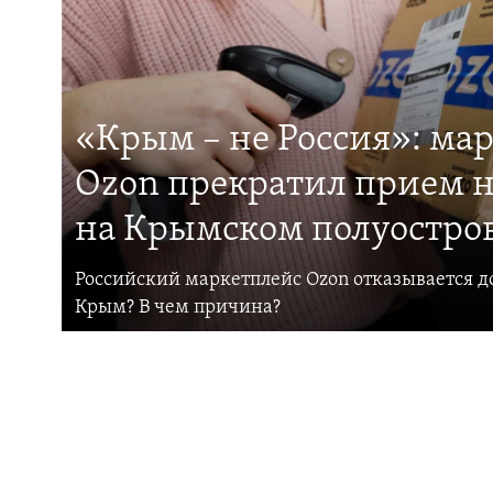
«Крым – не Россия»: ма
Ozon прекратил прием н
на Крымском полуостро
Российский маркетплейс Ozon отказывается до
Крым? В чем причина?