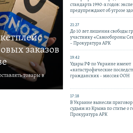
стандарта 1990-х годов: эксп
предупреждают об угрозе зд
21:27
До 10 лет лишения свободы г
ркетплейс
участнику «Самообороны Се
– Прокуратура АРК
овых заказов
19:42
ве
Удары РФ по Украине имеют
«катастрофические последст
ставлять товары в
гражданских – миссия ООН
17:18
В Украине вынесли приговор
судьям из Крыма по статье о 
Прокуратура АРК