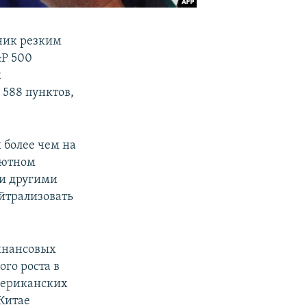
ник резким
&P 500
й
588 пунктов,
 более чем на
лютном
и другими
ейтрализовать
инансовых
го роста в
мериканских
Китае