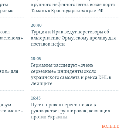
ерты
крупного нефтяного пятна возле порта
оровью
Тамань в Краснодарском крае РФ
20:40
розит
Турция и Ирак ведут переговоры об
вастополя»
альтернативе Ормузскому проливу для
поставок нефти
18:05
Германия расследует «очень
вия» для
серьезные» инциденты около
украинского самолета и рейса DHL в
Лейпциге
16:45
 двум
Путин провел перестановки в
госизмене –
руководстве группировок, воюющих
против Украины
БОЛЬШЕ