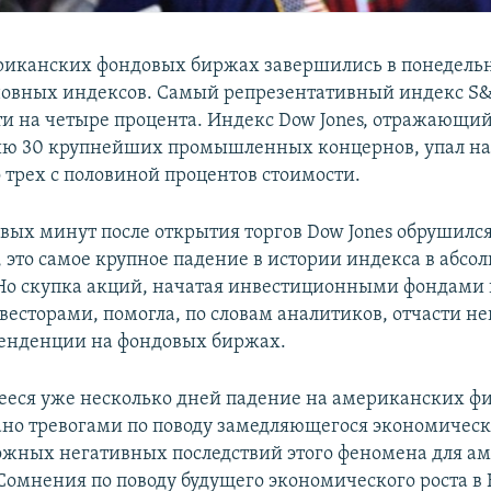
риканских фондовых биржах завершились в понедель
овных индексов. Самый репрезентативный индекс S
ти на четыре процента. Индекс Dow Jones, отражающи
ю 30 крупнейших промышленных концернов, упал на 
 трех с половиной процентов стоимости.
рвых минут после открытия торгов Dow Jones обрушился
, это самое крупное падение в истории индекса в абсо
о скупка акций, начатая инвестиционными фондами 
есторами, помогла, по словам аналитиков, отчасти н
енденции на фондовых биржах.
еся уже несколько дней падение на американских ф
но тревогами по поводу замедляющегося экономическо
ожных негативных последствий этого феномена для а
Сомнения по поводу будущего экономического роста в 