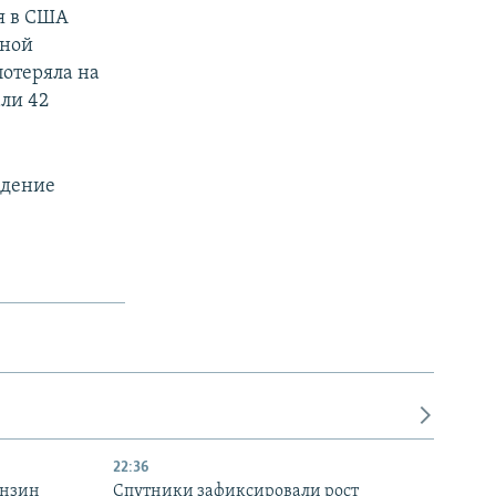
я в США
иной
потеряла на
али 42
адение
22:36
ензин
Спутники зафиксировали рост