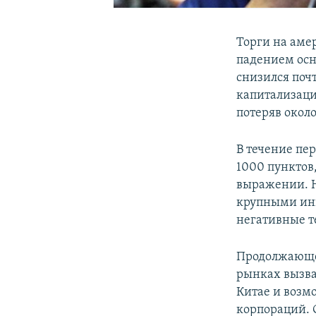
Торги на аме
падением осн
снизился поч
капитализаци
потеряв около
В течение пе
1000 пунктов
выражении. Н
крупными инв
негативные т
Продолжающе
рынках вызва
Китае и возм
корпораций. 