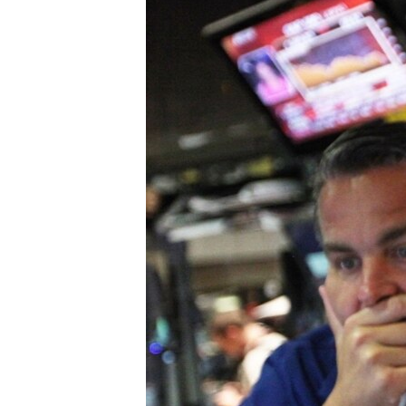
ПОБЕДИТЕЛЕЙ НЕ СУДЯТ?
КРЫМ.НЕПОКОРЕННЫЙ
ELIFBE
УКРАИНСКАЯ ПРОБЛЕМА КРЫМА