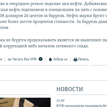
ли и очередное резкое падение цен нефти. Добываема
ская нефть подешевела в понедельник на пять с полов
38 долларов 24 центов за баррель. Нефть марки Брент 
оне более шести процентов стоимости. За баррель дав
нтов.
ка не берутся предсказывать является ли нынешнее п
й коррекцией либо началом затяжного спада.
ся
Читать без VPN
Follow us
Печать
НОВОСТИ
23:00
В РФ разрешили продавать б