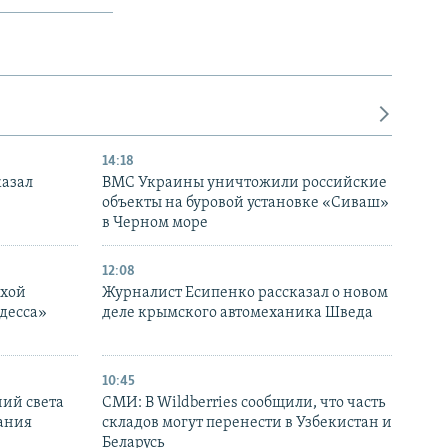
14:18
казал
ВМС Украины уничтожили российские
объекты на буровой установке «Сиваш»
в Черном море
12:08
ухой
Журналист Есипенко рассказал о новом
десса»
деле крымского автомеханика Шведа
10:45
ний света
СМИ: В Wildberries сообщили, что часть
ания
складов могут перенести в Узбекистан и
Беларусь