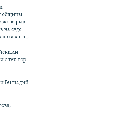
ки
ой общины
овке взрыва
в на суде
м показания.
ийскими
и с тех пор
ми Геннадий
цова,