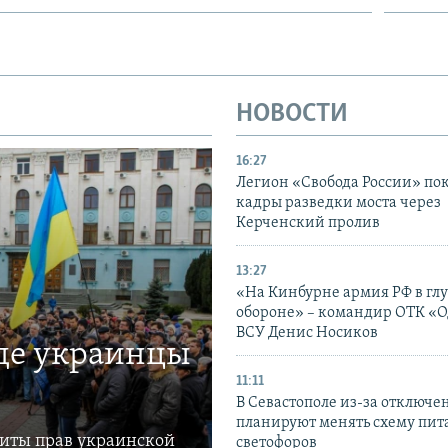
НОВОСТИ
16:27
Легион «Свобода России» по
кадры разведки моста через
Керченский пролив
13:27
«На Кинбурне армия РФ в гл
обороне» – командир ОТК «О
ВСУ Денис Носиков
где украинцы
11:11
В Севастополе из-за отключе
планируют менять схему пит
щиты прав украинской
светофоров