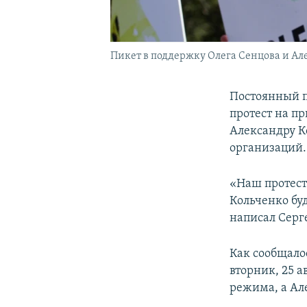
Пикет в поддержку Олега Сенцова и Але
Постоянный п
протест на п
Александру К
организаций.
«Наш протест
Кольченко бу
написал Серге
Как сообщало
вторник, 25 а
режима, а Ал