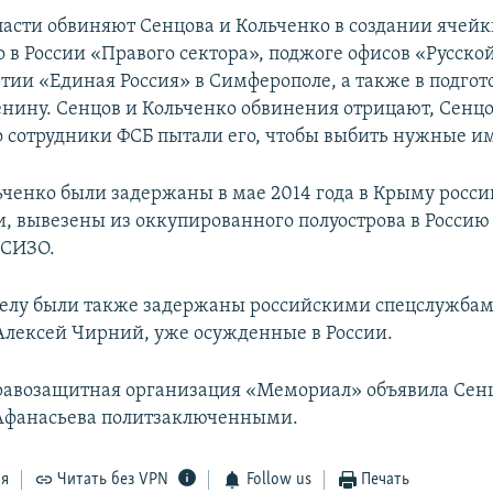
ласти обвиняют Сенцова и Кольченко в создании ячей
 в России «Правого сектора», поджоге офисов «Русск
тии «Единая Россия» в Симферополе, а также в подгот
нину. Сенцов и Кольченко обвинения отрицают, Сенцо
то сотрудники ФСБ пытали его, чтобы выбить нужные и
ьченко были задержаны в мае 2014 года в Крыму росс
, вывезены из оккупированного полуострова в Россию 
 СИЗО.
елу были также задержаны российскими спецслужба
Алексей Чирний, уже осужденные в России.
равозащитная организация «Мемориал» объявила Сен
Афанасьева политзаключенными.
ся
Читать без VPN
Follow us
Печать