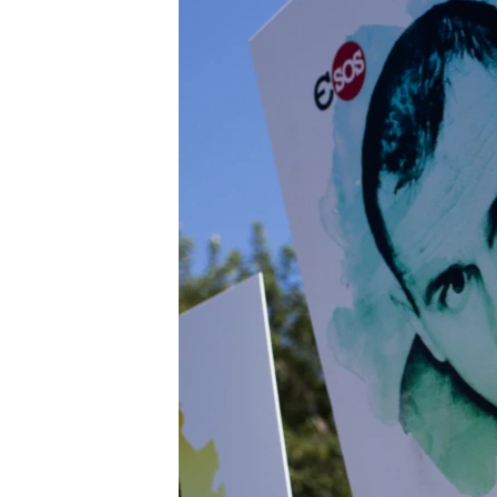
ПОБЕДИТЕЛЕЙ НЕ СУДЯТ?
КРЫМ.НЕПОКОРЕННЫЙ
ELIFBE
УКРАИНСКАЯ ПРОБЛЕМА КРЫМА