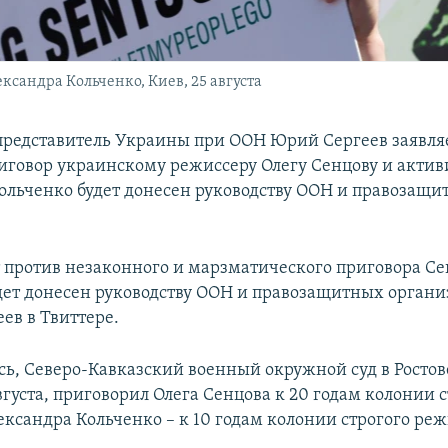
ксандра Кольченко, Киев, 25 августа
редставитель Украины при ООН Юрий Сергеев заявляе
риговор украинскому режиссеру Олегу Сенцову и актив
ольченко будет донесен руководству ООН и правозащи
 против незаконного и марзматического приговора Се
дет донесен руководству ООН и правозащитных органи
ев в Твиттере.
сь, Северо-Кавказский военный окружной суд в Ростов
вгуста, приговорил Олега Сенцова к 20 годам колонии 
ександра Кольченко – к 10 годам колонии строгого ре