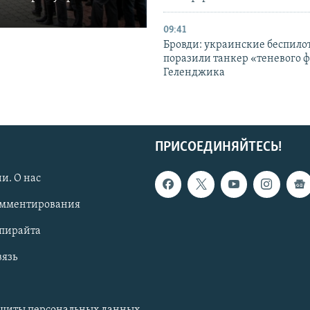
09:41
Бровди: украинские беспил
поразили танкер «теневого ф
Геленджика
ПРИСОЕДИНЯЙТЕСЬ!
и. О нас
омментирования
опирайта
вязь