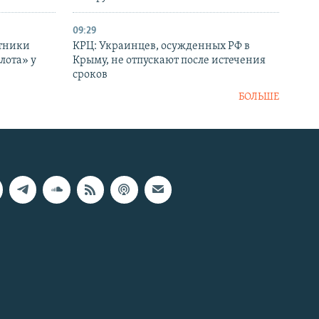
09:29
отники
КРЦ: Украинцев, осужденных РФ в
лота» у
Крыму, не отпускают после истечения
сроков
БОЛЬШЕ