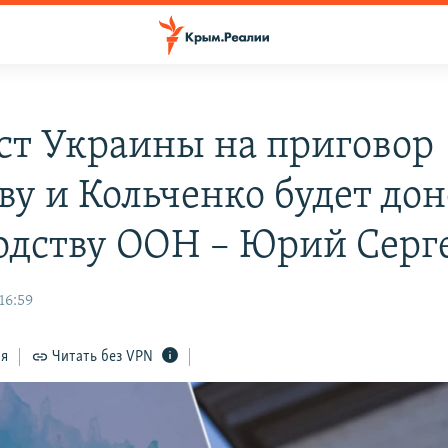
ст Украины на приговор
ву и Кольченко будет до
одству ООН – Юрий Серг
16:59
ся
Читать без VPN