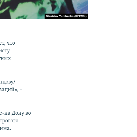
т, что
исту
тных
нцову/
заций», –
е-на Дону во
строгого
жима.