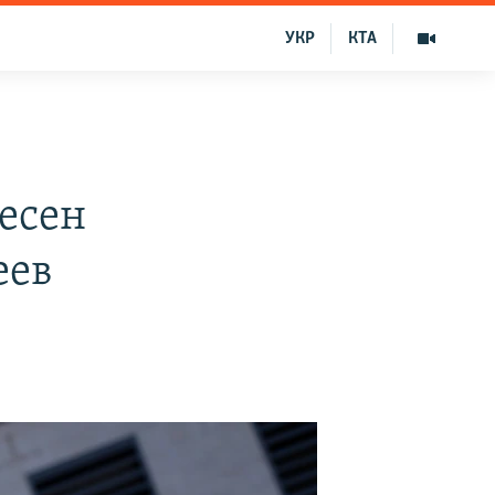
УКР
КТА
несен
еев