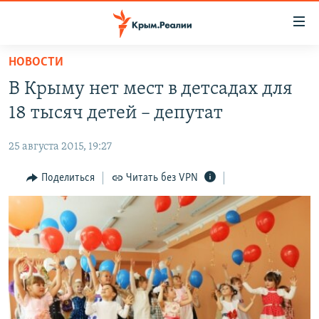
Доступность
ссылки
Вернуться
НОВОСТИ
к
НОВОСТИ
В Крыму нет мест в детсадах для
основному
СПЕЦПРОЕКТЫ
содержанию
18 тысяч детей – депутат
ВОДА
Вернутся
ГРУЗ 200
к
25 августа 2015, 19:27
ИСТОРИЯ
КАРТА ВОЕННЫХ ОБЪЕКТОВ КРЫМА
главной
ЕЩЕ
Поделиться
Читать без VPN
11 ЛЕТ ОККУПАЦИИ КРЫМА. 11 ИСТОРИЙ СОПРОТИВЛЕНИЯ
навигации
Вернутся
РАДІО СВОБОДА
ИНТЕРАКТИВ
к
КАК ОБОЙТИ БЛОКИРОВКУ
ИНФОГРАФИКА
поиску
ТЕЛЕПРОЕКТ КРЫМ.РЕАЛИИ
Українською
СОВЕТЫ ПРАВОЗАЩИТНИКОВ
Qırımtatar
ПРОПАВШИЕ БЕЗ ВЕСТИ