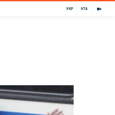
УКР
КТА