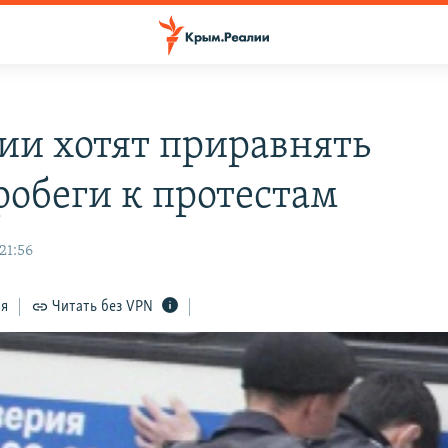
сии хотят приравнять
робеги к протестам
21:56
ся
Читать без VPN