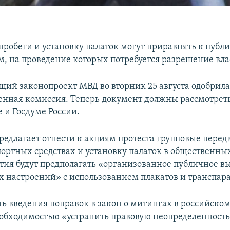
опробеги и установку палаток могут приравнять к пуб
, на проведение которых потребуется разрешение вла
щий законопроект МВД во вторник 25 августа одобрил
енная комиссия. Теперь документ должны рассмотреть
 и Госдуме России.
редлагает отнести к акциям протеста групповые пере
ортных средствах и установку палаток в общественных
тия будут предполагать «организованное публичное 
 настроений» с использованием плакатов и транспара
ь введения поправок в закон о митингах в российском
обходимостью «устранить правовую неопределенность