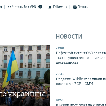
ся
Читать без VPN
Follow us
Печать
НОВОСТИ
23:00
Нефтяной гигант ОАЭ заявляе
атаки существенно повлияли 
деятельность
20:41
Продажи Wildberries упали н
после атак ВСУ – СМИ
где украинцы
18:53
В Керчи дрон упал на жилой 