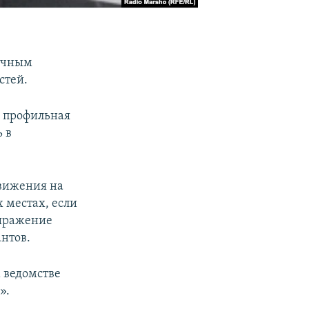
личным
стей.
а профильная
 в
движения на
 местах, если
выражение
нтов.
 ведомстве
».