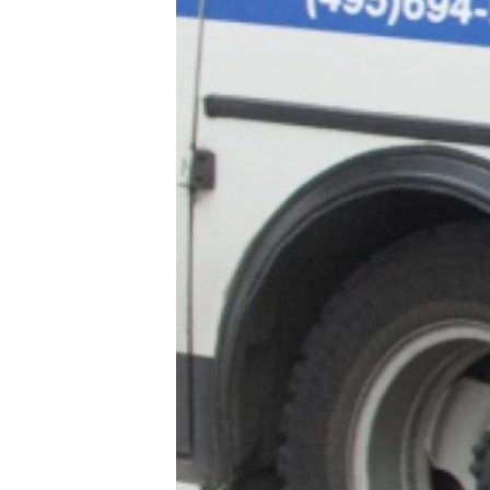
ПОБЕДИТЕЛЕЙ НЕ СУДЯТ?
КРЫМ.НЕПОКОРЕННЫЙ
ELIFBE
УКРАИНСКАЯ ПРОБЛЕМА КРЫМА