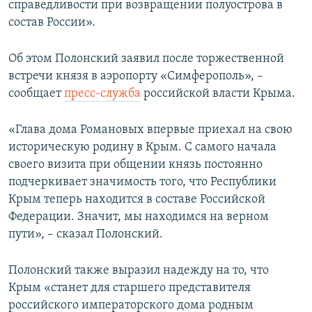
справедливости при возвращении полуострова в
ПРИСОЕДИНЯЙТЕСЬ!
ПОБЕДИТЕЛЕЙ НЕ СУДЯТ?
состав России».
КРЫМ.НЕПОКОРЕННЫЙ
Об этом Полонский заявил после торжественной
ELIFBE
встречи князя в аэропорту «Симферополь», –
УКРАИНСКАЯ ПРОБЛЕМА КРЫМА
сообщает
пресс-служба
российской власти Крыма.
Все сайты RFE/RL
«Глава дома Романовых впервые приехал на свою
историческую родину в Крым. С самого начала
своего визита при общении князь постоянно
подчеркивает значимость того, что Республики
Крым теперь находится в составе Российской
Федерации. Значит, мы находимся на верном
пути», – сказал Полонский.
Полонский также выразил надежду на то, что
Крым «станет для старшего представителя
российского императорского дома родным