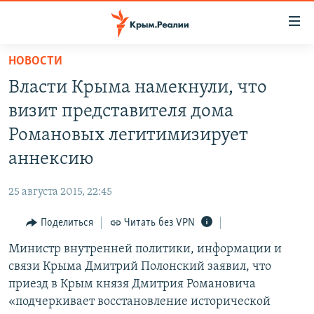
Доступность
ссылки
Вернуться
НОВОСТИ
к
НОВОСТИ
Власти Крыма намекнули, что
основному
СПЕЦПРОЕКТЫ
содержанию
визит представителя дома
ВОДА
Вернутся
ГРУЗ 200
Романовых легитимизирует
к
ИСТОРИЯ
КАРТА ВОЕННЫХ ОБЪЕКТОВ КРЫМА
аннексию
главной
ЕЩЕ
11 ЛЕТ ОККУПАЦИИ КРЫМА. 11 ИСТОРИЙ СОПРОТИВЛЕНИЯ
навигации
25 августа 2015, 22:45
Вернутся
РАДІО СВОБОДА
ИНТЕРАКТИВ
к
Поделиться
Читать без VPN
КАК ОБОЙТИ БЛОКИРОВКУ
ИНФОГРАФИКА
поиску
Министр внутренней политики, информации и
ТЕЛЕПРОЕКТ КРЫМ.РЕАЛИИ
Українською
связи Крыма Дмитрий Полонский заявил, что
СОВЕТЫ ПРАВОЗАЩИТНИКОВ
приезд в Крым князя Дмитрия Романовича
Qırımtatar
«подчеркивает восстановление исторической
ПРОПАВШИЕ БЕЗ ВЕСТИ