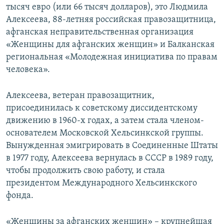
тысяч евро (или 66 тысяч долларов), это Людмила
ПРИСОЕДИНЯЙТЕСЬ!
ПОБЕДИТЕЛЕЙ НЕ СУДЯТ?
Алексеева, 88-летняя российская правозащитница,
КРЫМ.НЕПОКОРЕННЫЙ
афганская неправительственная организация
«Женщины для афганских женщин» и Балканская
ELIFBE
региональная «Молодежная инициатива по правам
УКРАИНСКАЯ ПРОБЛЕМА КРЫМА
человека».
Все сайты RFE/RL
Алексеева, ветеран правозащитник,
присоединилась к советскому диссидентскому
движению в 1960-х годах, а затем стала членом-
основателем Московской Хельсинкской группы.
Вынужденная эмигрировать в Соединенные Штаты
в 1977 году, Алексеева вернулась в СССР в 1989 году,
чтобы продолжить свою работу, и стала
президентом Международного Хельсинкского
фонда.
«Женщины за афганских женщин» – крупнейшая