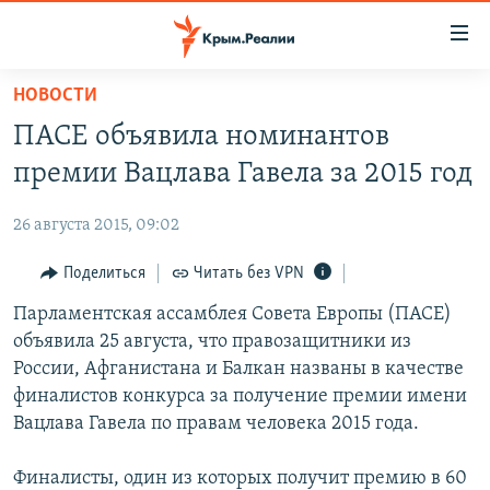
Доступность
ссылки
Вернуться
НОВОСТИ
к
НОВОСТИ
ПАСЕ объявила номинантов
основному
СПЕЦПРОЕКТЫ
содержанию
премии Вацлава Гавела за 2015 год
ВОДА
Вернутся
ГРУЗ 200
к
26 августа 2015, 09:02
ИСТОРИЯ
КАРТА ВОЕННЫХ ОБЪЕКТОВ КРЫМА
главной
ЕЩЕ
Поделиться
Читать без VPN
11 ЛЕТ ОККУПАЦИИ КРЫМА. 11 ИСТОРИЙ СОПРОТИВЛЕНИЯ
навигации
Вернутся
РАДІО СВОБОДА
Парламентская ассамблея Совета Европы (ПАСЕ)
ИНТЕРАКТИВ
к
объявила 25 августа, что правозащитники из
КАК ОБОЙТИ БЛОКИРОВКУ
ИНФОГРАФИКА
поиску
России, Афганистана и Балкан названы в качестве
ТЕЛЕПРОЕКТ КРЫМ.РЕАЛИИ
финалистов конкурса за получение премии имени
Українською
Вацлава Гавела по правам человека 2015 года.
СОВЕТЫ ПРАВОЗАЩИТНИКОВ
Qırımtatar
ПРОПАВШИЕ БЕЗ ВЕСТИ
Финалисты, один из которых получит премию в 60