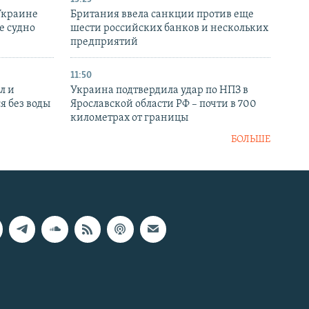
Украине
Британия ввела санкции против еще
е судно
шести российских банков и нескольких
предприятий
11:50
л и
Украина подтвердила удар по НПЗ в
я без воды
Ярославской области РФ – почти в 700
километрах от границы
БОЛЬШЕ