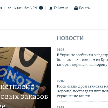
ся
Читать без VPN
Follow us
Печать
НОВОСТИ
16:18
В Украине сообщили о подоз
бывшим налоговикам из Кры
которые перешли на сторону
15:02
ркетплейс
Российский дрон атаковал м
Херсоне, пострадали пять чел
овых заказов
украинские власти
ве
13:58