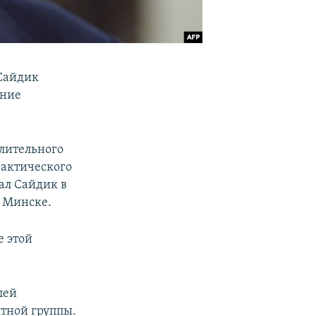
Сайдик
ение
лительного
рактического
ал Сайдик в
в Минске.
е этой
лей
ктной группы.