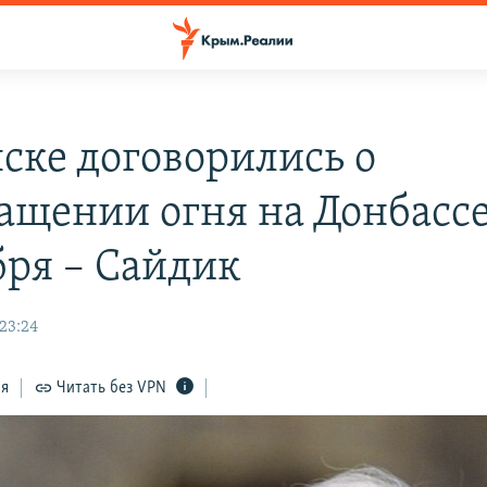
ске договорились о
ащении огня на Донбассе 
бря – Сайдик
 23:24
ся
Читать без VPN