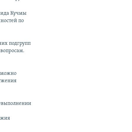
нида Кучмы
нностей по
чих подгрупп
 вопросам.
озможно
ружения
невыполнении
ужия