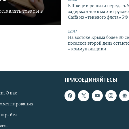
В Швеции решили передать 
ставлять товары в
задержанное в марте грузово
Caffa из «теневого флота» РФ
12:47
На востоке Крыма более 30 се
поселков второй день остаютс
– коммунальщики
ПРИСОЕДИНЯЙТЕСЬ!
и. О нас
омментирования
опирайта
вязь