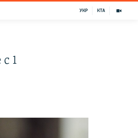
УКР
КТА
с 1