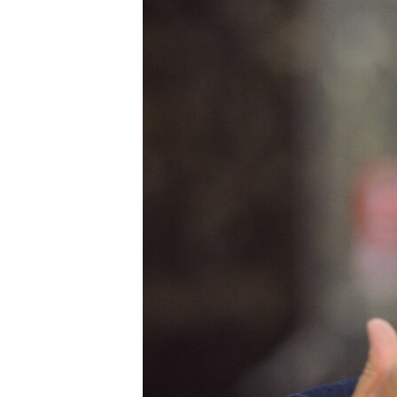
ПОБЕДИТЕЛЕЙ НЕ СУДЯТ?
КРЫМ.НЕПОКОРЕННЫЙ
ELIFBE
УКРАИНСКАЯ ПРОБЛЕМА КРЫМА