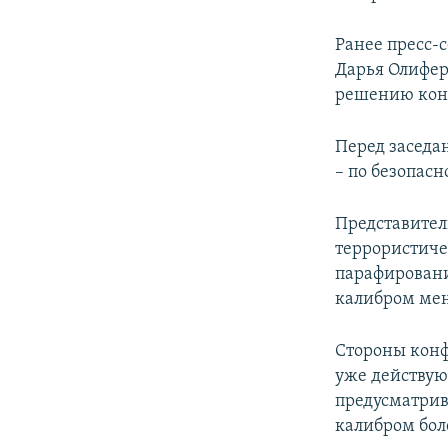
Ранее пресс-
Дарья Олифер
решению конф
Перед заседа
– по безопас
Представител
террористиче
парафировани
калибром мен
Стороны конф
уже действую
предусматрив
калибром бол