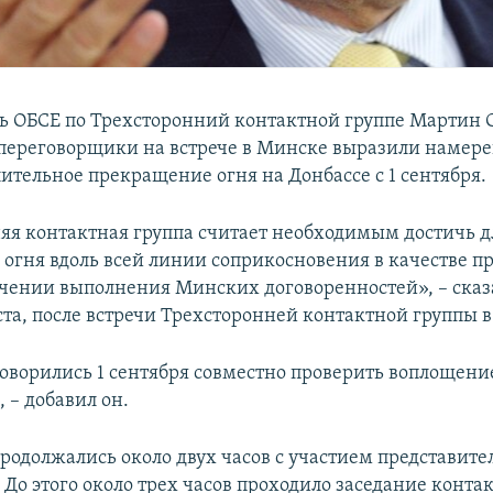
ь ОБСЕ по Трехсторонний контактной группе Мартин 
о переговорщики на встрече в Минске выразили намер
ительное прекращение огня на Донбассе с 1 сентября.
яя контактная группа считает необходимым достичь д
огня вдоль всей линии соприкосновения в качестве п
ечении выполнения Минских договоренностей», – сказ
уста, после встречи Трехсторонней контактной группы 
оворились 1 сентября совместно проверить воплощени
 – добавил он.
родолжались около двух часов с участием представите
 До этого около трех часов проходило заседание конта