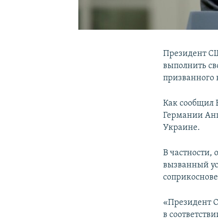
Президент СШ
выполнить св
призванного 
Как сообщил 
Германии Анг
Украине.
В частности,
вызванный ус
соприкоснове
«Президент О
в соответств