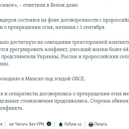
 самое», – отметили в Белом доме.
лидеров состоялся на фоне договоренности с проросси
и о прекращении огня, начиная с 1 сентября.
ыло достигнуто на совещании трехсторонней контакт
ется урегулировать конфликт, унесший жизни более 64
т представители Украины, России и пророссийских сеп
ины.
оходило в Минске под эгидой ОБСЕ.
ев и сепаратисты договорились о прекращении огня м
тдельные столкновения продолжались. Стороны обвиня
конфликта.
ся
Читать без VPN
Follow us
Печать