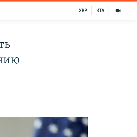
УКР
КТА
ть
нию