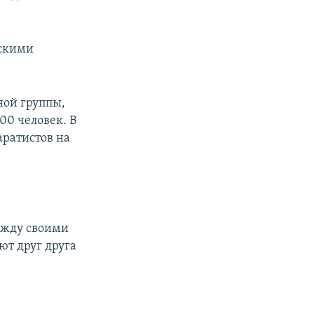
йскими
ной группы,
00 человек. В
аратистов на
ежду своими
ют друг друга