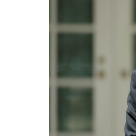
ПОБЕДИТЕЛЕЙ НЕ СУДЯТ?
КРЫМ.НЕПОКОРЕННЫЙ
ELIFBE
УКРАИНСКАЯ ПРОБЛЕМА КРЫМА