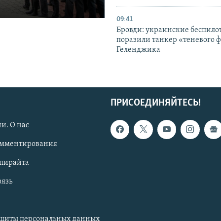
09:41
Бровди: украинские беспил
поразили танкер «теневого ф
Геленджика
ПРИСОЕДИНЯЙТЕСЬ!
и. О нас
омментирования
опирайта
вязь
ащиты персональных данных