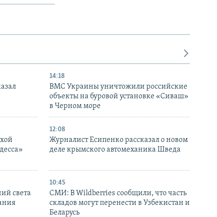
14:18
казал
ВМС Украины уничтожили российские
объекты на буровой установке «Сиваш»
в Черном море
12:08
ухой
Журналист Есипенко рассказал о новом
десса»
деле крымского автомеханика Шведа
10:45
ний света
СМИ: В Wildberries сообщили, что часть
ания
складов могут перенести в Узбекистан и
Беларусь