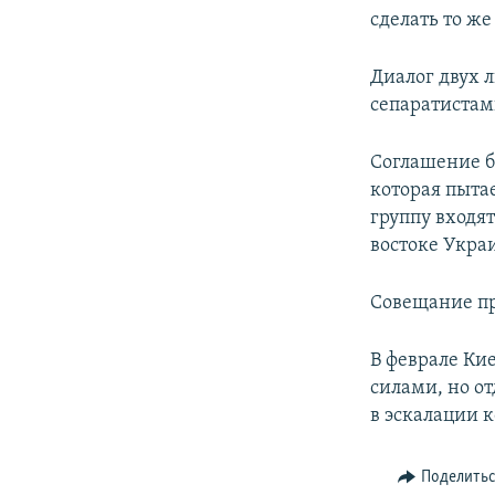
сделать то же
Диалог двух 
сепаратистам
Соглашение б
которая пыта
группу входя
востоке Укра
Совещание пр
В феврале Ки
силами, но о
в эскалации 
Поделить