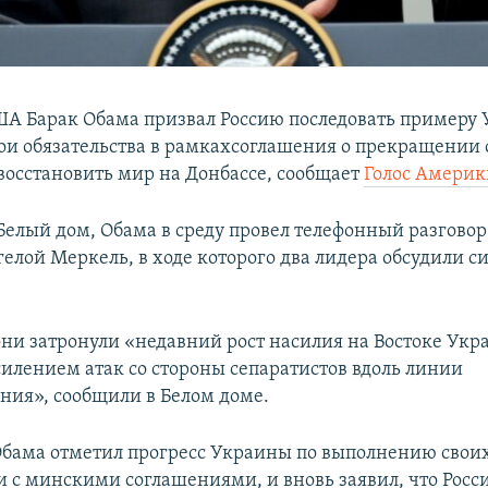
А Барак Обама призвал Россию последовать примеру
ои обязательства в рамкахсоглашения о прекращении 
восстановить мир на Донбассе, сообщает
Голос Америк
Белый дом, Обама в среду провел телефонный разговор
елой Меркель, в ходе которого два лидера обсудили с
 они затронули «недавний рост насилия на Востоке Укр
илением атак со стороны сепаратистов вдоль линии
ния», сообщили в Белом доме.
бама отметил прогресс Украины по выполнению своих
ии с минскими соглашениями, и вновь заявил, что Росс