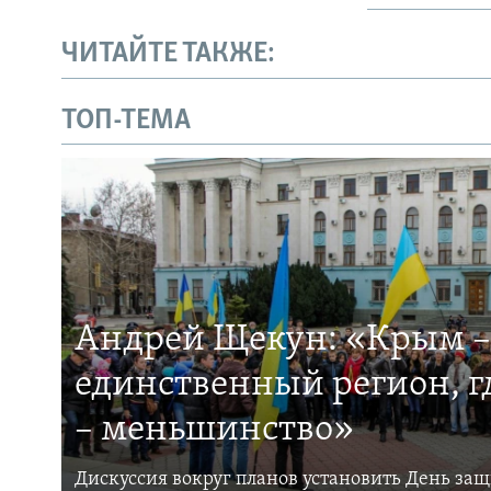
ЧИТАЙТЕ ТАКЖЕ:
ТОП-ТЕМА
Андрей Щекун: «Крым –
единственный регион, 
– меньшинство»
Дискуссия вокруг планов установить День за