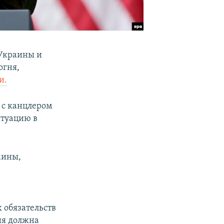
 Украины и
огня,
и.
 с канцлером
итуацию в
аины,
 обязательств
ия должна