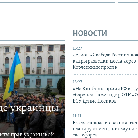
НОВОСТИ
16:27
Легион «Свобода России» по
кадры разведки моста через
Керченский пролив
13:27
«На Кинбурне армия РФ в гл
обороне» – командир ОТК «О
ВСУ Денис Носиков
где украинцы
11:11
В Севастополе из-за отключе
планируют менять схему пит
щиты прав украинской
светофоров