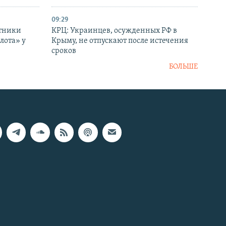
09:29
отники
КРЦ: Украинцев, осужденных РФ в
лота» у
Крыму, не отпускают после истечения
сроков
БОЛЬШЕ