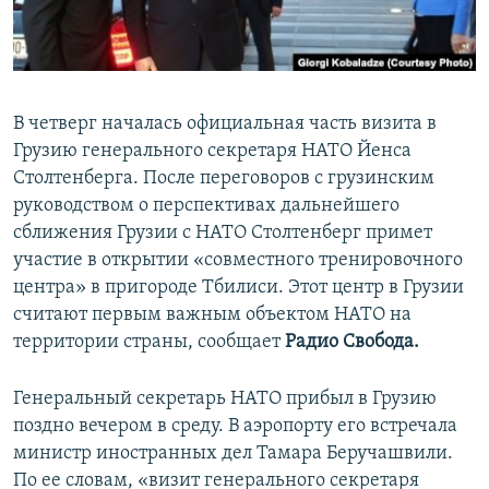
ПРИСОЕДИНЯЙТЕСЬ!
ПОБЕДИТЕЛЕЙ НЕ СУДЯТ?
КРЫМ.НЕПОКОРЕННЫЙ
ELIFBE
В четверг началась официальная часть визита в
УКРАИНСКАЯ ПРОБЛЕМА КРЫМА
Грузию генерального секретаря НАТО Йенса
Все сайты RFE/RL
Столтенберга. После переговоров с грузинским
руководством о перспективах дальнейшего
сближения Грузии с НАТО Столтенберг примет
участие в открытии «совместного тренировочного
центра» в пригороде Тбилиси. Этот центр в Грузии
считают первым важным объектом НАТО на
территории страны, сообщает
Радио Свобода.
Генеральный секретарь НАТО прибыл в Грузию
поздно вечером в среду. В аэропорту его встречала
министр иностранных дел Тамара Беручашвили.
По ее словам, «визит генерального секретаря