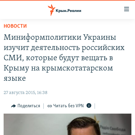
Доступность
ссылки
Вернуться
НОВОСТИ
к
НОВОСТИ
Миниформполитики Украины
основному
СПЕЦПРОЕКТЫ
содержанию
изучит деятельность российских
ВОДА
Вернутся
ГРУЗ 200
СМИ, которые будут вещать в
к
ИСТОРИЯ
КАРТА ВОЕННЫХ ОБЪЕКТОВ КРЫМА
Крыму на крымскотатарском
главной
ЕЩЕ
11 ЛЕТ ОККУПАЦИИ КРЫМА. 11 ИСТОРИЙ СОПРОТИВЛЕНИЯ
навигации
языке
Вернутся
РАДІО СВОБОДА
ИНТЕРАКТИВ
к
27 августа 2015, 16:38
КАК ОБОЙТИ БЛОКИРОВКУ
ИНФОГРАФИКА
поиску
Поделиться
Читать без VPN
ТЕЛЕПРОЕКТ КРЫМ.РЕАЛИИ
Українською
СОВЕТЫ ПРАВОЗАЩИТНИКОВ
Qırımtatar
ПРОПАВШИЕ БЕЗ ВЕСТИ