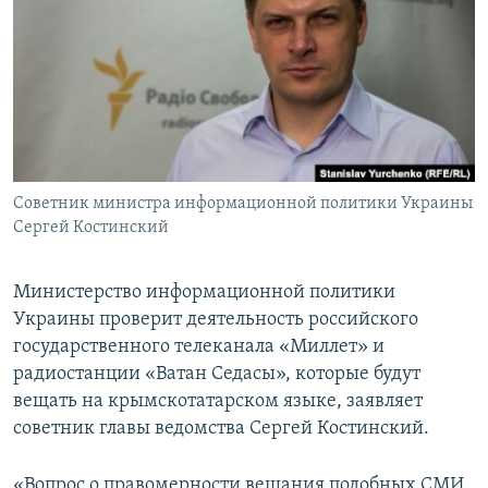
ПРИСОЕДИНЯЙТЕСЬ!
ПОБЕДИТЕЛЕЙ НЕ СУДЯТ?
КРЫМ.НЕПОКОРЕННЫЙ
ELIFBE
УКРАИНСКАЯ ПРОБЛЕМА КРЫМА
Все сайты RFE/RL
Советник министра информационной политики Украины
Сергей Костинский
Министерство информационной политики
Украины проверит деятельность российского
государственного телеканала «Миллет» и
радиостанции «Ватан Седасы», которые будут
вещать на крымскотатарском языке, заявляет
советник главы ведомства Сергей Костинский.
«Вопрос о правомерности вещания подобных СМИ