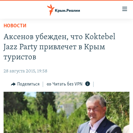
Доступность
ссылки
Вернуться
НОВОСТИ
к
НОВОСТИ
Аксенов убежден, что Koktebel
основному
СПЕЦПРОЕКТЫ
содержанию
Jazz Party привлечет в Крым
ВОДА
Вернутся
ГРУЗ 200
туристов
к
ИСТОРИЯ
КАРТА ВОЕННЫХ ОБЪЕКТОВ КРЫМА
главной
28 августа 2015, 19:58
ЕЩЕ
11 ЛЕТ ОККУПАЦИИ КРЫМА. 11 ИСТОРИЙ СОПРОТИВЛЕНИЯ
навигации
Вернутся
Поделиться
Читать без VPN
РАДІО СВОБОДА
ИНТЕРАКТИВ
к
КАК ОБОЙТИ БЛОКИРОВКУ
ИНФОГРАФИКА
поиску
ТЕЛЕПРОЕКТ КРЫМ.РЕАЛИИ
Українською
СОВЕТЫ ПРАВОЗАЩИТНИКОВ
Qırımtatar
ПРОПАВШИЕ БЕЗ ВЕСТИ