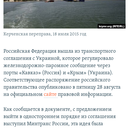
ПРИСОЕДИНЯЙТЕСЬ!
ПОБЕДИТЕЛЕЙ НЕ СУДЯТ?
КРЫМ.НЕПОКОРЕННЫЙ
ELIFBE
Керченская переправа, 18 июля 2015 год
УКРАИНСКАЯ ПРОБЛЕМА КРЫМА
Все сайты RFE/RL
​Российская Федерация вышла из транспортного
соглашения с Украиной, которое регулировало
железнодорожно-паромное сообщение через
порты «Кавказ» (Россия) и «Крым» (Украина).
Соответствующее распоряжение российского
правительства опубликовано в пятницу 28 августа
на официальном
сайте
правовой информации.
Как сообщается в документе, с предложением
выйти в одностороннем порядке из соглашения
выступил Минтранс России, эта идея была