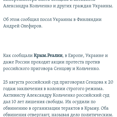
ПРИСОЕДИНЯЙТЕСЬ!
ПОБЕДИТЕЛЕЙ НЕ СУДЯТ?
Александра Кольченко и других граждан Украины.
КРЫМ.НЕПОКОРЕННЫЙ
Об этом сообщил посол Украины в Финляндии
ELIFBE
Андрей Олефиров.
УКРАИНСКАЯ ПРОБЛЕМА КРЫМА
Все сайты RFE/RL
Как сообщали
Крым.Реалии
, в Европе, Украине и
даже России проходят акции протеста против
российского приговора Сенцову и Кольченко.
25 августа российский суд приговорил Сенцова к 20
годам заключения в колонии строгого режима.
Активисту Александру Кольченко российский суд
дал 10 лет лишения свободы. Их осудили по
обвинению в организации терактов в Крыму. Оба
обвинения отвергают, называя дело политическим.