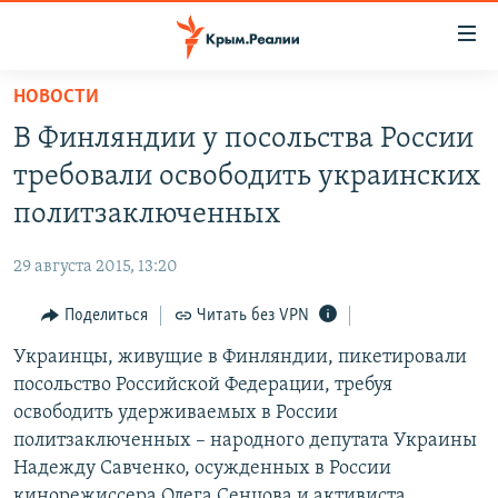
Доступность
ссылки
Вернуться
НОВОСТИ
к
НОВОСТИ
В Финляндии у посольства России
основному
СПЕЦПРОЕКТЫ
содержанию
требовали освободить украинских
ВОДА
Вернутся
ГРУЗ 200
политзаключенных
к
ИСТОРИЯ
КАРТА ВОЕННЫХ ОБЪЕКТОВ КРЫМА
главной
29 августа 2015, 13:20
ЕЩЕ
11 ЛЕТ ОККУПАЦИИ КРЫМА. 11 ИСТОРИЙ СОПРОТИВЛЕНИЯ
навигации
Вернутся
Поделиться
Читать без VPN
РАДІО СВОБОДА
ИНТЕРАКТИВ
к
Украинцы, живущие в Финляндии, пикетировали
КАК ОБОЙТИ БЛОКИРОВКУ
ИНФОГРАФИКА
поиску
посольство Российской Федерации, требуя
ТЕЛЕПРОЕКТ КРЫМ.РЕАЛИИ
освободить удерживаемых в России
Українською
политзаключенных – народного депутата Украины
СОВЕТЫ ПРАВОЗАЩИТНИКОВ
Qırımtatar
Надежду Савченко, осужденных в России
ПРОПАВШИЕ БЕЗ ВЕСТИ
кинорежиссера Олега Сенцова и активиста